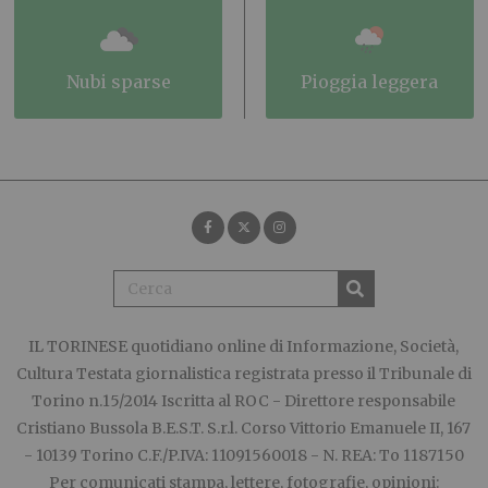
nubi sparse
pioggia leggera
IL TORINESE
quotidiano online di Informazione, Società,
Cultura Testata giornalistica registrata presso il Tribunale di
Torino n.15/2014 Iscritta al ROC - Direttore responsabile
Cristiano Bussola B.E.S.T. S.r.l. Corso Vittorio Emanuele II, 167
- 10139 Torino C.F./P.IVA: 11091560018 - N. REA: To 1187150
Per comunicati stampa, lettere, fotografie, opinioni: