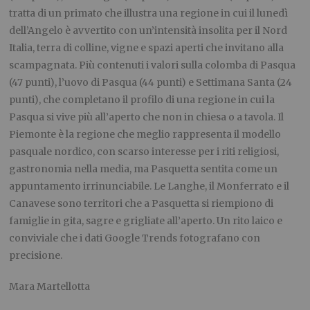
tratta di un primato che illustra una regione in cui il lunedì
dell’Angelo è avvertito con un’intensità insolita per il Nord
Italia, terra di colline, vigne e spazi aperti che invitano alla
scampagnata. Più contenuti i valori sulla colomba di Pasqua
(47 punti), l’uovo di Pasqua (44 punti) e Settimana Santa (24
punti), che completano il profilo di una regione in cui la
Pasqua si vive più all’aperto che non in chiesa o a tavola. Il
Piemonte è la regione che meglio rappresenta il modello
pasquale nordico, con scarso interesse per i riti religiosi,
gastronomia nella media, ma Pasquetta sentita come un
appuntamento irrinunciabile. Le Langhe, il Monferrato e il
Canavese sono territori che a Pasquetta si riempiono di
famiglie in gita, sagre e grigliate all’aperto. Un rito laico e
conviviale che i dati Google Trends fotografano con
precisione.
Mara Martellotta