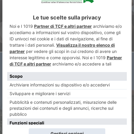
Guglielminotti
ARTICOLO SUCCESSIVO
Piazza Benefica, troppe cadute
al mercato: quando l’estetica
non basta