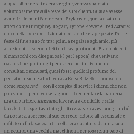
acqua, oli minerali e cera vergine, veniva spalmata
voluttuosamente sulle teste dei suoi clienti. Guai se avesse
avuto fra le mani l’americana Brylcreem, quella usata da
attori come Humphrey Bogart, Tyrone Power e Fred Astaire:
con quella avrebbe frizionato persino le crape pelate. Per le
feste di fine anno fu tra i primi a regalare agli amici più
affezionati i calendarietti da tasca profumati. Erano piccoli
almanacchi con disegni osé ( per l’epoca) che venivano
nascosti nei portafogli per essere poi furtivamente
consultati e annusati, quasi fosse quello il profumo del
peccato. Insieme a lui lavorava Enea Balzelli – conosciuto
come
stropacavì
– con il compito di servire i clienti che non
potevano – per diverse ragioni – frequentare la barberia.
Era un barbiere
itinerante
, lavorava a domicilio e sulla
bicicletta trasportava tutti gli attrezzi. Non aveva un granché
da portarsi appresso. Il suo corredo, ridotto all’essenziale e
infilato nella bisaccia a tracolla, era costituito da un rasoio,
un pettine, una vecchia macchinetta per tosare, un paio di