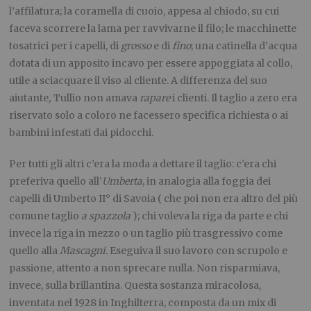
l’affilatura; la coramella di cuoio, appesa al chiodo, su cui
faceva scorrere la lama per ravvivarne il filo; le macchinette
tosatrici per i capelli, di
grosso
e di
fino
; una catinella d’acqua
dotata di un apposito incavo per essere appoggiata al collo,
utile a sciacquare il viso al cliente. A differenza del suo
aiutante
,
Tullio non amava
rapare
i clienti. Il taglio a zero era
riservato solo a coloro ne facessero specifica richiesta o ai
bambini infestati dai pidocchi.
Per tutti gli altri c’era la moda a dettare il taglio: c’era chi
preferiva quello all’
Umberta
, in analogia alla foggia dei
capelli di Umberto II° di Savoia ( che poi non era altro del più
comune taglio
a spazzola
); chi voleva la riga da parte e chi
invece la riga in mezzo o un taglio più trasgressivo come
quello alla
Mascagni
. Eseguiva il suo lavoro con scrupolo e
passione, attento a non sprecare nulla. Non risparmiava,
invece, sulla brillantina. Questa sostanza miracolosa,
inventata nel 1928 in Inghilterra, composta da un mix di