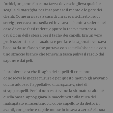
forbici, un pennello e una tazza dove scioglieva qualche
scaglia di
marsiglia
per insaponare il mento e le gote dei
clienti. Come arrivava a casa di chi aveva richiesto i suoi
servigi, cercava una sedia ed invitava il cliente a sedersi nel
caso dovesse farsi radere, oppure lo faceva mettere a
cavalcioni della stessa per il taglio dei capelli. Era un vero
professionista della rasatura e per fare la saponata versava
l’acqua da un fiasco che portava con se nella bisaccia e con
uno straccio bianco che teneva in tasca puliva il rasoio dal
sapone e dai peli.
Il problema era che il taglio dei capelli di Enea non
conosceva le mezze misure e per questo motivo gli avevano
cucito addosso l’appellativo di
stropacavì,
cioè di
strappacapelli. Per lui non esistevano la sfumatura alta né
quella bassa: appoggiava la macchinetta alla nuca del
malcapitato e, rasentando il cuoio capelluto da dietro in
avanti, con poche e rapide mosse lo tosava a zero. Se la sua