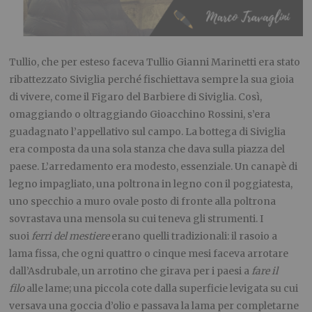
Tullio, che per esteso faceva Tullio Gianni Marinetti era stato
ribattezzato Siviglia perché fischiettava sempre la sua gioia
di vivere, come il Figaro del Barbiere di Siviglia. Così,
omaggiando o oltraggiando Gioacchino Rossini, s’era
guadagnato l’appellativo sul campo. La bottega di Siviglia
era composta da una sola stanza che dava sulla piazza del
paese. L’arredamento era modesto, essenziale. Un canapè di
legno impagliato, una poltrona in legno con il poggiatesta,
uno specchio a muro ovale posto di fronte alla poltrona
sovrastava una mensola su cui teneva gli strumenti. I
suoi
ferri del mestiere
erano quelli tradizionali: il rasoio a
lama fissa, che ogni quattro o cinque mesi faceva arrotare
dall’Asdrubale, un arrotino che girava per i paesi a
fare il
filo
alle lame; una piccola cote dalla superficie levigata su cui
versava una goccia d’olio e passava la lama per completarne