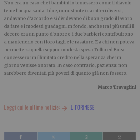
Non era un caso che i bambini lo temessero come il diavolo
teme l’acqua santa. I due, nonostante i caratteri diversi,
andavano d’accordo e si dividevano di buon grado il lavoro
da fare e i modesti guadagni. In fondo, anche tra i più umili il
decoro era un punto d’onore e i due barbieri contribuirono
a mantenerlo con i loro tagli e le rasature. E a chi non poteva
permettersi quella seppur modesta spesa Tullio ed Enea
concessero un illimitato credito nella speranza che un
giorno venisse onorato. In caso contrario, pazienza: non
sarebbero diventati più poveri di quanto già non fossero.
Marco Travaglini
Leggi qui le ultime notizie:
IL TORINESE