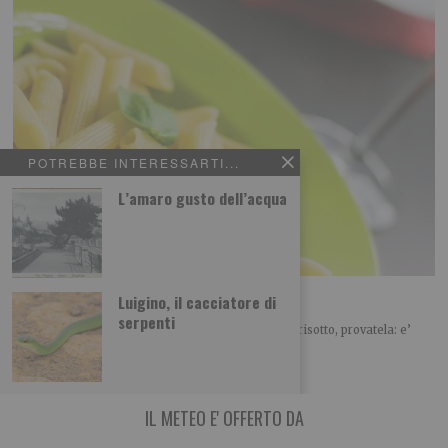
POTREBBE INTERESSARTI...
L’amaro gusto dell’acqua
Pasta risottata alla mediterranea
Luigino, il cacciatore di
serpenti
Avete letto bene, e’ una pasta ma… cuoce come un risotto, provatela: e’
proprio appetitosa!
IL METEO E' OFFERTO DA