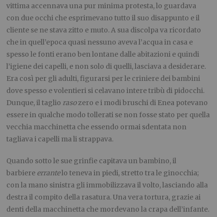
vittima accennava una pur minima protesta, lo guardava
con due occhi che esprimevano tutto il suo disappunto e il
cliente se ne stava zitto e muto. A sua discolpa va ricordato
che in quell’epoca quasi nessuno aveva l’acqua in casa e
spesso le fonti erano ben lontane dalle abitazioni e quindi
l’igiene dei capelli, e non solo di quelli, lasciava a desiderare.
Era così per gli adulti, figurarsi per le criniere dei bambini
dove spesso e volentieri si celavano intere tribù di pidocchi.
Dunque, il taglio
raso
zero e i modi bruschi di Enea potevano
essere in qualche modo tollerati se non fosse stato per quella
vecchia macchinetta che essendo ormai sdentata non
tagliava i capelli ma li strappava.
Quando sotto le sue grinfie capitava un bambino, il
barbiere
errante
lo teneva in piedi, stretto tra le ginocchia;
con la mano sinistra gli immobilizzava il volto, lasciando alla
destra il compito della rasatura. Una vera tortura, grazie ai
denti della macchinetta che mordevano la crapa dell’infante.