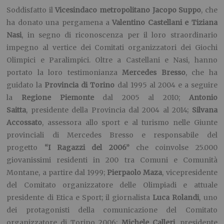
Soddisfatto il
V
icesindaco metropolitano Jacopo Suppo
, che
ha donato una pergamena a
Valentino Castellani e Tiziana
Nasi
, in segno di riconoscenza per il loro straordinario
impegno al vertice dei Comitati organizzatori dei Giochi
Olimpici e Paralimpici. Oltre a Castellani e Nasi, hanno
portato la loro testimonianza
Mercedes Bresso
, che ha
guidato la
Provincia di Torino
dal 1995 al 2004 e a seguire
la
Regione Piemonte
dal 2005 al 2010;
Antonio
Saitta
, presidente della Provincia dal 2004 al 2014;
Silvana
Accossato
, assessora allo sport e al turismo nelle Giunte
provinciali di Mercedes Bresso e responsabile del
progetto
“I Ragazzi del 2006”
che coinvolse 25.000
giovanissimi residenti in 200 tra Comuni e Comunità
Montane, a partire dal 1999;
Pierpaolo Maza
, vicepresidente
del Comitato organizzatore delle Olimpiadi e attuale
presidente di Etica e Sport; il giornalista
Luca Rolandi
, uno
dei protagonisti della comunicazione del Comitato
organizzatore di Torino 2006;
Michele Calleri
, presidente