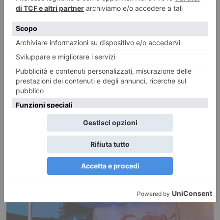
A Torino il ricordo della tragedia di Hiroshima e Nagasaki
Giovedì 6 agosto alle h 21.00 si è tenuta la tradizionale commemorazione
della tragedia di Hiroshima