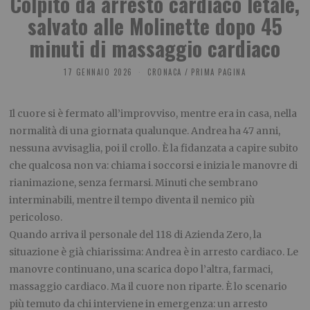
Colpito da arresto cardiaco letale,
salvato alle Molinette dopo 45
minuti di massaggio cardiaco
17 GENNAIO 2026
CRONACA
/
PRIMA PAGINA
Il cuore si è fermato all’improvviso, mentre era in casa, nella
normalità di una giornata qualunque. Andrea ha 47 anni,
nessuna avvisaglia, poi il crollo. È la fidanzata a capire subito
che qualcosa non va: chiama i soccorsi e inizia le manovre di
rianimazione, senza fermarsi. Minuti che sembrano
interminabili, mentre il tempo diventa il nemico più
pericoloso.
Quando arriva il personale del 118 di Azienda Zero, la
situazione è già chiarissima: Andrea è in arresto cardiaco. Le
manovre continuano, una scarica dopo l’altra, farmaci,
massaggio cardiaco. Ma il cuore non riparte. È lo scenario
più temuto da chi interviene in emergenza: un arresto