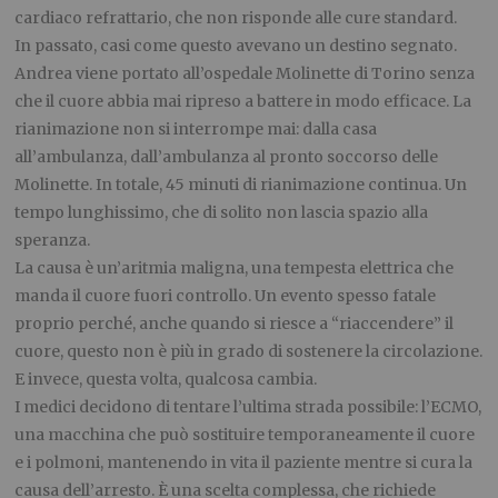
cardiaco refrattario, che non risponde alle cure standard.
In passato, casi come questo avevano un destino segnato.
Andrea viene portato all’ospedale Molinette di Torino senza
che il cuore abbia mai ripreso a battere in modo efficace. La
rianimazione non si interrompe mai: dalla casa
all’ambulanza, dall’ambulanza al pronto soccorso delle
Molinette. In totale, 45 minuti di rianimazione continua. Un
tempo lunghissimo, che di solito non lascia spazio alla
speranza.
La causa è un’aritmia maligna, una tempesta elettrica che
manda il cuore fuori controllo. Un evento spesso fatale
proprio perché, anche quando si riesce a “riaccendere” il
cuore, questo non è più in grado di sostenere la circolazione.
E invece, questa volta, qualcosa cambia.
I medici decidono di tentare l’ultima strada possibile: l’ECMO,
una macchina che può sostituire temporaneamente il cuore
e i polmoni, mantenendo in vita il paziente mentre si cura la
causa dell’arresto. È una scelta complessa, che richiede