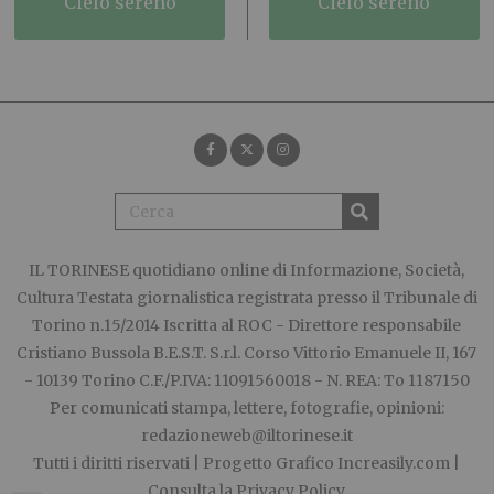
cielo sereno
cielo sereno
IL TORINESE
quotidiano online di Informazione, Società,
Cultura Testata giornalistica registrata presso il Tribunale di
Torino n.15/2014 Iscritta al ROC - Direttore responsabile
Cristiano Bussola B.E.S.T. S.r.l. Corso Vittorio Emanuele II, 167
- 10139 Torino C.F./P.IVA: 11091560018 - N. REA: To 1187150
Per comunicati stampa, lettere, fotografie, opinioni:
redazioneweb@iltorinese.it
Tutti i diritti riservati | Progetto Grafico
Increasily.com
|
Consulta la
Privacy Policy