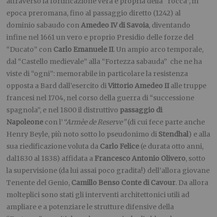
attraverso la fortificazione vera e propria della “rocca”, in
epoca preromana, fino al passaggio diretto (1242) al
dominio sabaudo con
Amedeo IV di Savoia
, diventando
infine nel 1661 un vero e proprio Presidio delle forze del
“Ducato” con
Carlo Emanuele II
. Un ampio arco temporale,
dal “Castello medievale” alla “Fortezza sabauda”
che ne ha
viste di “ogni”: memorabile in particolare la resistenza
opposta a Bard dall’esercito di
Vittorio Amedeo II
alle truppe
francesi nel 1704, nel corso della guerra di “successione
spagnola”, e nel 1800 il distruttivo
passaggio di
Napoleone
con l’
“Armèe de Reserve”
(di cui fece parte anche
Henry Beyle, più noto sotto lo pseudonimo di
Stendhal
) e alla
sua riedificazione voluta da
Carlo Felice
(e durata otto anni,
dal1830 al 1838) affidata a
Francesco Antonio Olivero
, sotto
la supervisione (da lui assai poco gradita!) dell’allora giovane
Tenente del Genio,
Camillo Benso Conte di Cavour
. Da allora
molteplici sono stati gli interventi architettonici utili ad
ampliare e a potenziare le strutture difensive della