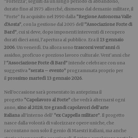
“Fortezza”, seguiti da un lungo periodo di abbandono,
durato fino al 1975 allorché, dismesso dal demanio militare, il
“Forte” fu acquisito nel 1990 dalla
“Regione Autonoma Valle
d’Aosta”
, con la gestione dal 2005 dell’
“Associazione Forte di
Bard”
, cui si deve, dopo imponenti interventi di recupero
durati dieci anni, l’apertura al pubblico. Era il
13 gennaio
2006
. Un venerdì. Da allora sono
trascorsi vent’anni
di
assiduo, proficuo e prezioso lavoro culturale. Vent’anni che
l’
“Associazione Forte di Bard”
intende celebrare con una
suggestiva
“serata – evento”
programmata proprio per
il
prossimo martedì 13 gennaio 2026
.
Nell’occasione sarà presentato in anteprima il
progetto
“Capolavoro al Forte”
che vedrà alternarsi ogni
anno,
sino al 2028
,
tre grandi capolavori dell’arte
italiana
all’interno dell’
“ex Cappella militare”
. Il progetto
nasce dalla volontà di valorizzare opere uniche, che
raccontano non solo il genio di Maestri italiani, ma anche