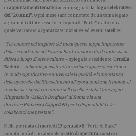
Il ventennale sarà poi caratterizzato da una serie
di
appuntamenti tematici
accompagnati dal
logo celebrativo
dei “20 Anni”
. Ogni mese sarà connotato da un tema legato
agli ambiti di interesse in cui opera il “Forte” e attorno al
quale verranno organizzate iniziative ed eventi satellite.
“Per onorare nel migliore dei modi questa tappa importante
della seconda vita del Forte di Bard, trasformato da fortezza di
difesa a luogo di arte e cultura
– spiega la Presidente,
Ornella
Badery
–
abbiamo pensato ad un artista capace di esprimere
in modo significativo e universale la qualità e l’importanza
delle opere che dal Rinascimento all’epoca moderna il mondo ci
invidia; la risposta unanime nella scelta è stata Caravaggio.
Ringrazio la ‘Galleria Borghese’ di Roma e la sua
direttrice
Francesca Cappelletti
per la disponibilità e la
collaborazione prestate”
.
Nella giornata di
martedì 13 gennaio
il “Forte di Bard”
modificherà il suo abituale
orario di apertura
: mostre e