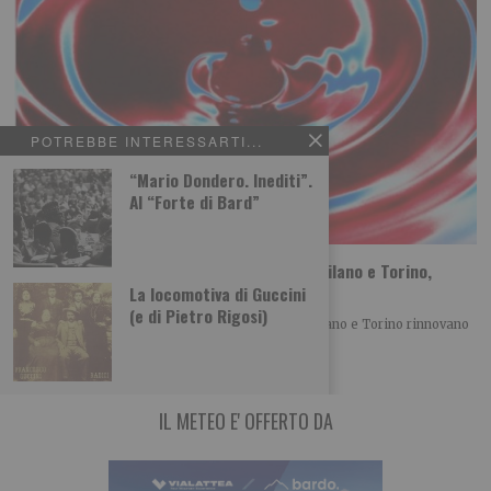
POTREBBE INTERESSARTI...
“Mario Dondero. Inediti”.
Al “Forte di Bard”
Sta per tornare MITO SettembreMusica: Milano e Torino,
vent’anni di musica insieme
La locomotiva di Guccini
(e di Pietro Rigosi)
Con la XX edizione di MITO SettembreMusica, Milano e Torino rinnovano
un patto culturale che, anno
IL METEO E' OFFERTO DA