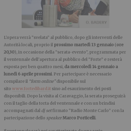
L’opera verrà “svelata” al pubblico, dopo gli interventi delle
Autorità locali, proprio il
prossimo martedì 13 gennaio
(
ore
20,30
), in occasione della “serata-evento”, programmata per
il ventennale dell’apertura al pubblico del “Forte” e resterà
esposta per ben quattro mesi,
da mercoledì 14 gennaio a
lunedì 6 aprile prossimi
. Per partecipare è necessario
compilare il
“form online”
disponibile sul
sito
www.fortedibard.it
sino ad esaurimento dei posti
disponibili. Dopo la visita al Caravaggio, la serata proseguirà
con il taglio della torta del ventennale e con un brindisi
accompagnati dal
dj set
firmato “Radio Monte Carlo” con la
partecipazione dello
speaker
Marco Porticelli
.