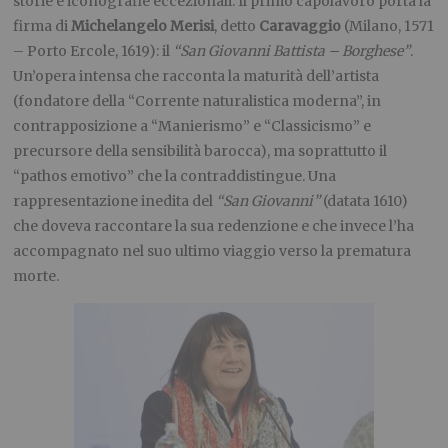
storie e iconografie eccezionali. Il primo capolavoro porta la
firma di
Michelangelo Merisi
, detto
Caravaggio
(Milano, 1571
– Porto Ercole, 1619): il
“San Giovanni Battista – Borghese”
.
Un’opera intensa che racconta la maturità dell’artista
(fondatore della “Corrente naturalistica moderna”, in
contrapposizione a “Manierismo” e “Classicismo” e
precursore della sensibilità barocca), ma soprattutto il
“pathos emotivo” che la contraddistingue. Una
rappresentazione inedita del
“San Giovanni”
(datata 1610)
che doveva raccontare la sua redenzione e che invece l’ha
accompagnato nel suo ultimo viaggio verso la prematura
morte.