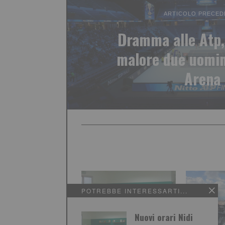
ARTICOLO PRECED
Dramma alle Atp,
malore due uomini
Arena
POTREBBE INTERESSARTI...
Nuovi orari Nidi