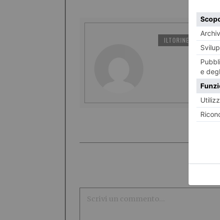
ILTORINESE
PO