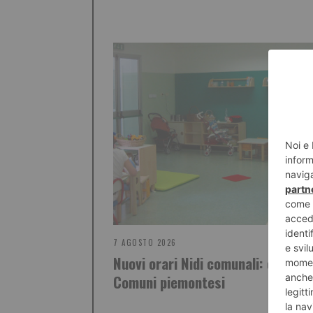
7 AGOSTO 2026
Nuovi orari Nidi comunali: coinvolt
Comuni piemontesi