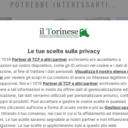
POTREBBE INTERESSARTI...
6 AGOSTO 2026
6 AGO
i 77
Incroci più accessibili: segnalatori
Inci
acustici e chiamata per quattro
moto
semafori trafficati