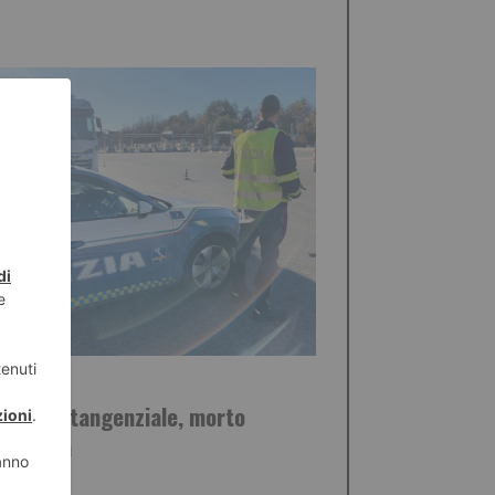
STO 2026
dente in tangenziale, morto
ciclista