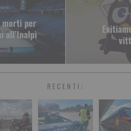
ENTE
ART
 morti per
Evitiamo
 all’Inalpi
vit
RECENTI: