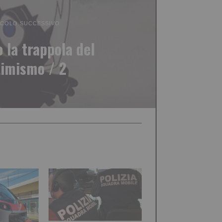
ICOLO SUCCESSIVO
 la trappola del
timismo / 2