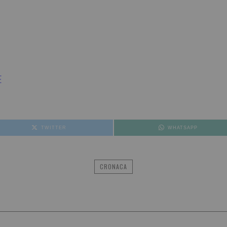
E
TWITTER
WHATSAPP
CRONACA