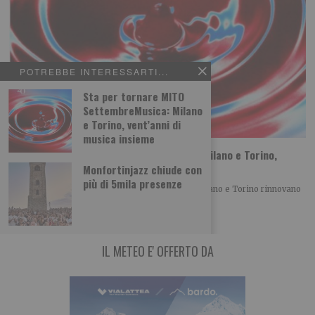
POTREBBE INTERESSARTI...
Sta per tornare MITO
SettembreMusica: Milano
e Torino, vent’anni di
musica insieme
Sta per tornare MITO SettembreMusica: Milano e Torino,
vent’anni di musica insieme
Monfortinjazz chiude con
più di 5mila presenze
Con la XX edizione di MITO SettembreMusica, Milano e Torino rinnovano
un patto culturale che, anno
IL METEO E' OFFERTO DA