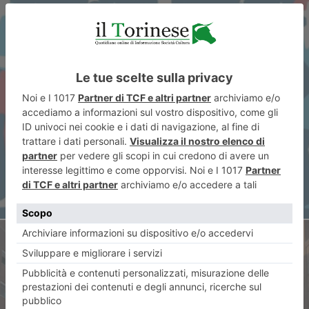
ARTICOLO PRECEDENTE
BallaTorino-Social Dance nelle
periferie, Danza e Taranta
accendono Barriera
ARTICOLO SUCCESSIVO