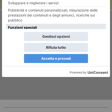
ARTICOLO SUCCESSIVO
Meloni attacca: “Accusati di
odio da chi festeggia la morte
di Kirk”