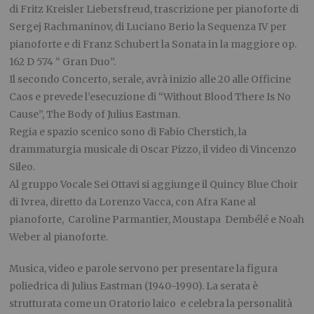
di Fritz Kreisler Liebersfreud, trascrizione per pianoforte di
Sergej Rachmaninov, di Luciano Berio la Sequenza IV per
pianoforte e di Franz Schubert la Sonata in la maggiore op.
162 D 574 “ Gran Duo”.
Il secondo Concerto, serale, avrà inizio alle 20 alle Officine
Caos e prevede l’esecuzione di “Without Blood There Is No
Cause”, The Body of Julius Eastman.
Regia e spazio scenico sono di Fabio Cherstich, la
drammaturgia musicale di Oscar Pizzo, il video di Vincenzo
Sileo.
Al gruppo Vocale Sei Ottavi si aggiunge il Quincy Blue Choir
di Ivrea, diretto da Lorenzo Vacca, con Afra Kane al
pianoforte, Caroline Parmantier, Moustapa Dembélé e Noah
Weber al pianoforte.
Musica, video e parole servono per presentare la figura
poliedrica di Julius Eastman (1940-1990). La serata è
strutturata come un Oratorio laico e celebra la personalità