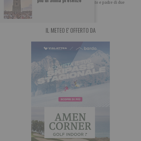
Il fuochista anarchico Pietro Rigosi, 28 anni, sposato e padre di due
bambine di tre anni
IL METEO E' OFFERTO DA