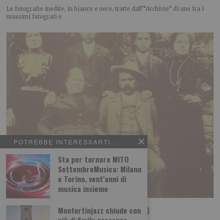
Le fotografie inedite, in bianco e nero, tratte dall’“Archivio” di uno fra i
massimi fotografi e
POTREBBE INTERESSARTI...
Sta per tornare MITO
SettembreMusica: Milano
e Torino, vent’anni di
musica insieme
La locomotiva di Guccini (e di Pietro Rigosi)
Monfortinjazz chiude con
più di 5mila presenze