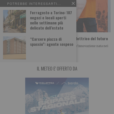
POTREBBE INTERESSARTI...
Ferragosto a Torino: 107
negozi e locali aperti
nelle settimane più
delicate dell’estate
Dal Politecnico di Torino arriva il motore elettrico del futuro
“Carcere piazza di
spaccio”: agente sospeso
Il progetto IONX conquista il BAITE Award 2026 Un’innovazione nata nei
laboratori del Politecnico di Torino
IL METEO E' OFFERTO DA