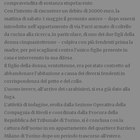
compravendita di sostanza stupefacente.
Con l’intento di riscuotere un debito di 20.000 euro, la
mattina di sabato 3 maggio il presunto autore – dopo essersi
introdotto nell’appartamento di via Parri armato di coltello
da cucina alla ricerca, in particolare, di uno dei due figli della
donna cinquantottenne – colpiva con più fendenti prima la
madre, per poi scagliarsi contro l’unico figlio presente in
casa e intervenuto in sua difesa.
Il figlio della donna, ventottenne, era poi stato costretto ad
abbandonare l’abitazione a causa dei diversi fendenti in
corrispondenza del petto e del collo.
L’uomo invece, all’arrivo dei carabinieri, si era già dato alla
fuga.
L’attività di indagine, svolta dalla Sezione Operativa della
Compagnia di Rivoli e coordinata dalla Procura della
Repubblica del Tribunale di Torino, si è conclusa con la
cattura dell’uomo in un appartamento del quartiere Barriera
Milano di Torino dopo un periodo trascorso all’estero.