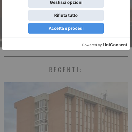
confronto le basi della
democrazia”
RECENTI: