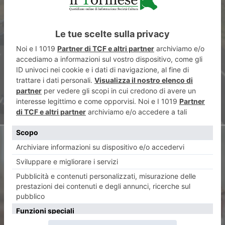
ARTICOLO PRECEDENTE
Laura Pompeo (PD): “A32
Torino–Bardonecchia, la
Regione minimizza”
ARTICOLO SUCCESSIVO
Festa PD, Zangrillo: “dialogo e