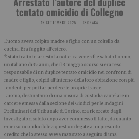
Arrestato l’autore del duplice
tentato omicidio di Collegno
15 SETTEMBRE 2025
CRONACA
L’uomo aveva colpito madre e figlio con un coltello da
cucina. Era fuggito all’estero.
È stato tratto in arresto la notte tra venerdì e sabato l’uomo,
un italiano di 35 anni, che il 3 maggio scorso si era reso
responsabile di un duplice tentato omicidio nei confronti di
madre e figlio, colpiti all’interno della loro abitazione con più
fendenti per poi far perdere le proprie tracce.
L’uomo, destinatario di una misura di custodia cautelare in
carcere emessa dalla sezione dei Giudici per le Indagini
Preliminari del Tribunale di Torino, era ricercato dagli
investigatori subito dopo aver commesso il fatto, da quanto
emerso riconducibile a questioni legate a un presunto
credito che lo stesso aveva maturato a seguito di una