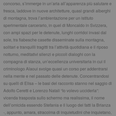
concorso, s’immerge in un’aria all’apparenza più salutare e
fresca, laddove in nuove architetture, quasi grandi alberghi
di montagna, trova l’ambientazione per un istituto
sperimentale carcerario, in quel di Moncaldo in Svizzera,
con ampi spazi per le detenute, lunghi corridoi invasi dal
sole, tra fiabesche casette disseminate sulla montagna,
solitari e tranquilli tragitti tra l’attività quotidiana e il riposo
notturno, meditativi silenzi e piccoli dialoghi con la
compagna di stanza, un’eccellenza universitaria in cui il
criminologo Alaoui svolge quasi un corso per addentrarsi
nella mente e nel passato delle detenute. Concentrandosi
su quelli di Elisa – le basi del racconto stanno nel saggio di
Adolfo Ceretti e Lorenzo Natali “Io volevo ucciderla”:
vicenda trasposta sullo schermo ma realissima, il nome
dell’omicida essendo Stefania e il luogo dei fatti la Brianza
-, appunto, amara, stracolma di inquietudini che inquietano,