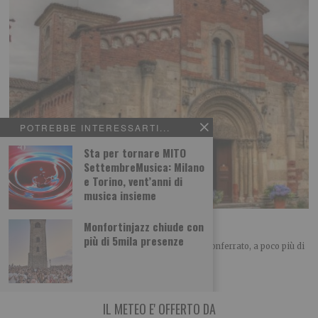
POTREBBE INTERESSARTI...
Sta per tornare MITO
SettembreMusica: Milano
e Torino, vent’anni di
musica insieme
L’abbazia di Santa Fede
Monfortinjazz chiude con
più di 5mila presenze
A cura di Piemonteitalia.eu Posta nel cuore del Monferrato, a poco più di
un chilometro
IL METEO E' OFFERTO DA