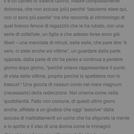
c’è un cameo di Valeria Golino, madre compostamente
dolorosa, che non accusa (più) perché “lasciamo stare qui,
non ci sono più parole” ma che racconta al criminologo di
quel branco feroce di ragazzini che le ha rubato, con una
serie di coltellate, un figlio e che adesso forse sono già
liberi – una manciata di minuti, esile esile, che pare dire “è
vero, ci siete anche voi vittime”, un guardare dalla parte
opposta, dalla parte di chi ha perso e continua a perdere
giorno dopo giorno, “perché volevo rappresentare il punto
di vista delle vittime, proprio perché lo spettatore non lo
trascuri.” Una goccia di nessun conto nel mare magnum
(necessario) della redenzione. Nel cinema come nella
quotidianità. Fatto non comune, di questi ultimi giorni
anche, affidato a un giudice che oggi “assolve” dalla
accusa di maltrattamenti un uomo che ha sfigurato la mente
e lo spirito e il viso di una donna come le immagini