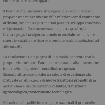
corso e di altre da sviluppare
Il Piano Mattei, iniziativa strategica del Governo italiano,
propone una
nuova visione delle relazioni con il continente
africano
, fondata su partenariati paritari, sviluppo condiviso
e diplomazia della conoscenza. In questo quadro,
la
filantropia può svolgere un ruolo essenziale
nell’attivare
sinergie, catalizzare risorse e rendere scalabili soluzioni ad
alto impatto.
La Fondazione Compagnia di San Paolo, coerente con la
propria visione e con l’attenzione costante alla dimensione
internazionale, intende
contribuire a questo
disegno
attraverso la
valorizzazione di esperienze già
maturate
e l’attivazione di
nuove traiettorie progettuali
in
ambiti chiave:
salute materno-infantile, transizione
agroecologica, trasferimento tecnologico.
Nel solco delle politiche europee e nazionali, il protocollo