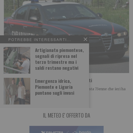
POTREBBE INTERESSARTI...
Artigianato piemontese,
segnali di ripresa nel
terzo trimestre ma i
saldi restano negativi
Arrestato il 73enne che ha travolto i ciclisti
Emergenza idrica,
Piemonte e Liguria
E’ stato arrestato per tentato omicidio l’automobilista 73enne che ieri ha
puntano sugli invasi
investito per due volte un
IL METEO E' OFFERTO DA