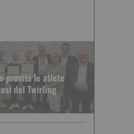
ICOLO SUCCESSIVO
e premia le atlete
esi del Twirling