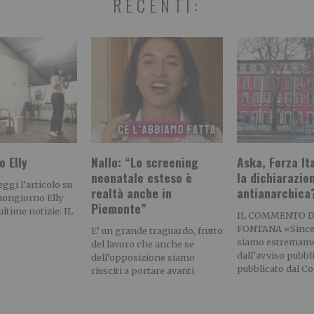
RECENTI:
 Elly
Nallo: “Lo screening
Aska, Forza Ita
neonatale esteso è
la dichiarazio
gi l’articolo su
realtà anche in
antianarchica
Buongiorno Elly
Piemonte”
ultime notizie: IL
IL COMMENTO D
FONTANA «Since
E’ un grande traguardo, frutto
siamo estremame
del lavoro che anche se
dall’avviso pubbl
dell’opposizione siamo
pubblicato dal C
riusciti a portare avanti