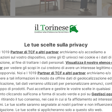
6 AGOSTO 2026
5 AGO
Buongiorno Elly
Nall
”
è re
ST RECENTI