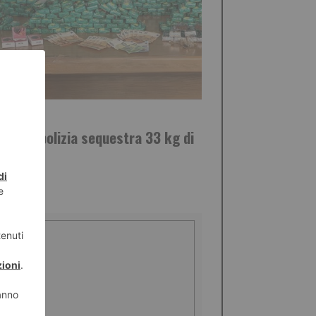
STO 2026
cio: la polizia sequestra 33 kg di
ish