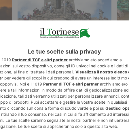
7 AGOSTO 2026
7 AGO
orino
È in pericolo il Santuario sulla vetta
Spac
del Thabor, tra due Stati
hash
ST RECENTI