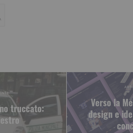
ART
ENTE
Verso la Me
no truccato:
design e iden
estro
conc