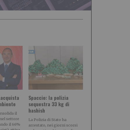
 acquista
Spaccio: la polizia
mbiente
sequestra 33 kg di
hashish
solida il
el settore
La Polizia di Stato ha
tando il 66%
arrestato, nei giorni scorsi
ietà attiva