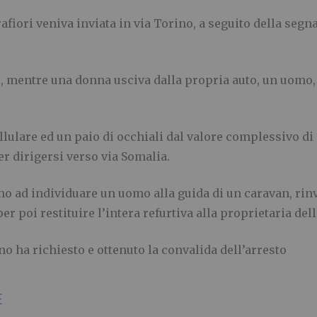
iori veniva inviata in via Torino, a seguito della segn
 mentre una donna usciva dalla propria auto, un uomo, 
.
llulare ed un paio di occhiali dal valore complessivo d
er dirigersi verso via Somalia.
ino ad individuare un uomo alla guida di un caravan, rin
r poi restituire l’intera refurtiva alla proprietaria dell
o ha richiesto e ottenuto la convalida dell’arresto
E