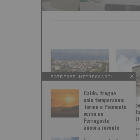
POTREBBE INTERESSARTI...
Caldo, tregua
solo temporanea:
Vino piemontese e
È in peric
Torino e Piemonte
clima: le richieste dal
sulla vett
verso un
confronto in Regione
tra due St
Ferragosto
ancora rovente
Il clima è diventato uno dei
E’ l’antica c
principali fattori di
a 3178 metri 