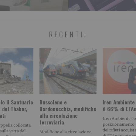
RECENTI:
olo il Santuario
Bussoleno e
Iren Ambiente
a del Thabor,
Bardonecchia, modifiche
il 66% di ETA
ati
alla circolazione
Iren Ambiente con
ferroviaria
posizionamento n
appella collocata
dei rifiuti acquis
sulla vetta del
Modifiche alla circolazione
di ETAmbiente soc