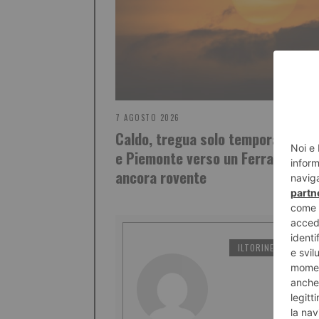
7 AGOSTO 2026
Caldo, tregua solo temporanea: T
e Piemonte verso un Ferragosto
ancora rovente
ILTORINESE
PO