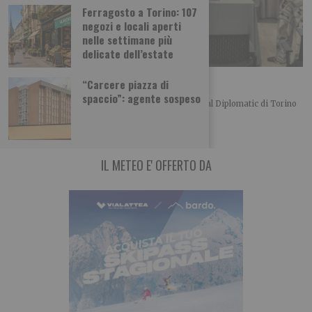
Ferragosto a Torino: 107
negozi e locali aperti
nelle settimane più
delicate dell’estate
L’importanza del centro in politica
“Carcere piazza di
spaccio”: agente sospeso
Merlo, Nallo e Giachino a confronto Bel convegno al Diplomatic di Torino
organizzato dalla UDC torinese
IL METEO E' OFFERTO DA