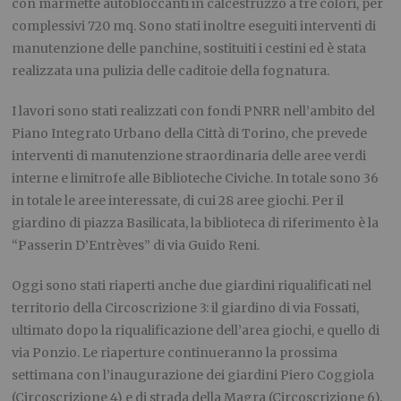
con marmette autobloccanti in calcestruzzo a tre colori, per
complessivi 720 mq. Sono stati inoltre eseguiti interventi di
manutenzione delle panchine, sostituiti i cestini ed è stata
realizzata una pulizia delle caditoie della fognatura.
I lavori sono stati realizzati con fondi PNRR nell’ambito del
Piano Integrato Urbano della Città di Torino, che prevede
interventi di manutenzione straordinaria delle aree verdi
interne e limitrofe alle Biblioteche Civiche. In totale sono 36
in totale le aree interessate, di cui 28 aree giochi. Per il
giardino di piazza Basilicata, la biblioteca di riferimento è la
“Passerin D’Entrèves” di via Guido Reni.
Oggi sono stati riaperti anche due giardini riqualificati nel
territorio della Circoscrizione 3: il giardino di via Fossati,
ultimato dopo la riqualificazione dell’area giochi, e quello di
via Ponzio. Le riaperture continueranno la prossima
settimana con l’inaugurazione dei giardini Piero Coggiola
(Circoscrizione 4) e di strada della Magra (Circoscrizione 6).