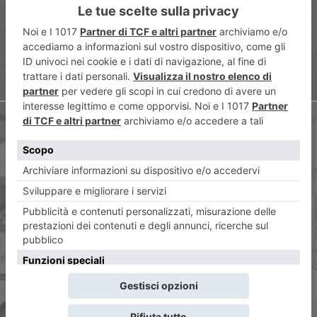
che promuove l’arte a Torino
ARTICOLO SUCCESSIVO
Classifica sindaci, Forza Italia
Torino: “Lo Russo in caduta
libera”