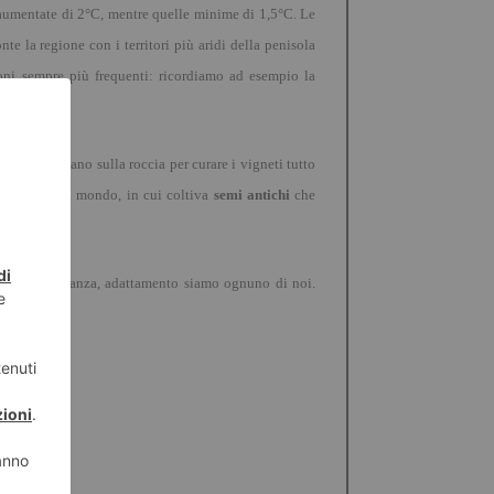
aumentate di 2°C, mentre quelle minime di 1,5°C. Le
e la regione con i territori più aridi della penisola
oni sempre più frequenti: ricordiamo ad esempio la
e si arrampicano sulla roccia per curare i vigneti tutto
alt farm
del mondo, in cui coltiva
semi antichi
che
ca lungimiranza, adattamento siamo ognuno di noi.
rlo
”.