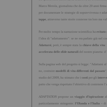
Marco Merola, giornalista che da oltre 20 anni firm
per documentare le strategie di sopravvivenza e ad
tappe
, attraverso tante storie connesse tra loro ma 
Per molto tempo la narrazione scientifica ha
evitato
l
’
idea di “adattamento”: se ne era parlato gi
à
nel co
Adattarsi
, per
ò,
è sempre stata la
chiave della vita
:
accelerata delle sfide naturali
del nostro pianeta: d
’
Sulla pagina web del progetto si legge: “Adattarsi a
no, costruire
modelli di vita differenti dal passato
“
studio del 2009, ha stimato che i
costi
per gli
interv
patto che venga rispettato l
’
obiettivo di contenere l
’
ADAPTATION
propone un
viaggio d
’
ispirazione
al
particolarmente stringente:
l’
Olanda e l
’
Italia
–
di