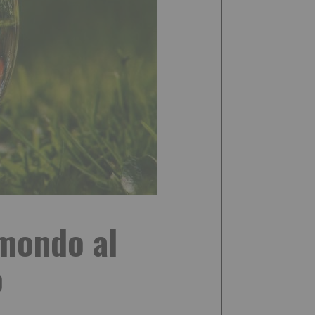
 mondo al
o