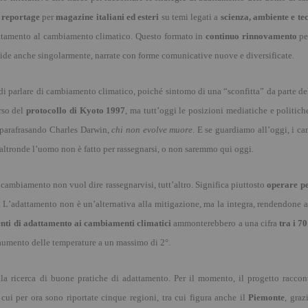
a
reportage
per
magazine italiani ed esteri
su temi legati a
scienza, ambiente e te
attamento al cambiamento climatico. Questo formato in
continuo rinnovamento
pe
valide anche singolarmente, narrate con forme comunicative nuove e diversificate.
di parlare di cambiamento climatico, poich
é
sintomo di una “sconfitta” da parte de
rso del
protocollo di Kyoto 1997
, ma tutt’oggi le posizioni mediatiche e politic
 parafrasando Charles Darwin,
chi non evolve muore
. E se guardiamo all
’
oggi, i c
altronde l
’
uomo non è fatto per rassegnarsi, o non saremmo qui oggi.
l cambiamento non vuol dire rassegnarvisi, tutt
’
altro. Significa piuttosto
operare per
. L
’
adattamento non è
un’
alternativa alla mitigazione, ma la integra, rendendone 
enti di adattamento ai cambiamenti climatici
ammonterebbero a una cifra
tra i 70
aumento delle temperature a un massimo di 2°
.
la ricerca di buone pratiche di adattamento. Per il momento, il progetto raccont
 cui per ora sono riportate cinque regioni, tra cui figura anche il
Piemonte
, graz