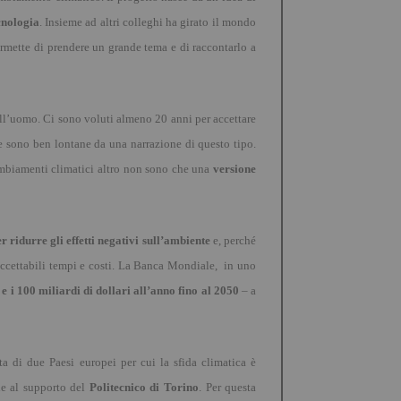
cnologia
. Insieme ad altri colleghi ha girato il mondo
rmette di prendere un grande tema e di raccontarlo a
ll
’
uomo. Ci sono voluti almeno 20 anni per accettare
he sono ben lontane da una narrazione di questo tipo.
ambiamenti climatici altro non sono che una
versione
 ridurre gli effetti negativi sull
’
ambiente
e, perch
é
accettabili tempi e costi. La Banca Mondiale,
in uno
 e i 100 miliardi di dollari all
’
anno fino al 2050
–
a
a di due Paesi europei per cui la sfida climatica è
ie al supporto del
Politecnico di Torino
. Per questa