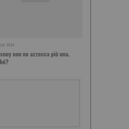
LIO 2025
isney non ne azzecca più una.
hé?