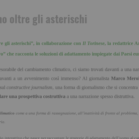
no oltre gli asterischi
e gli asterischi”
, in collaborazione con
Il Torinese
, la redattrice 
vo
”
che racconta le soluzioni di adattamento impiegate dai Paesi eur
orabile del cambiamento climatico, ci siamo trovati davanti a una narr
 davanti a un avvenimento cos
ì
immenso? Al giornalista
Marco Mero
 sul
constructive journalism
, una forma di giornalismo che si concentra
dare una prospettiva costruttiva
a una narrazione spesso distruttiva.
limatico
come a una forma di rassegnazione, all
’
inattivit
à
di fronte al problema,
rio.
o interattivo che nasce per raccontare le strategie di adattamento dell
’
uomo al cam