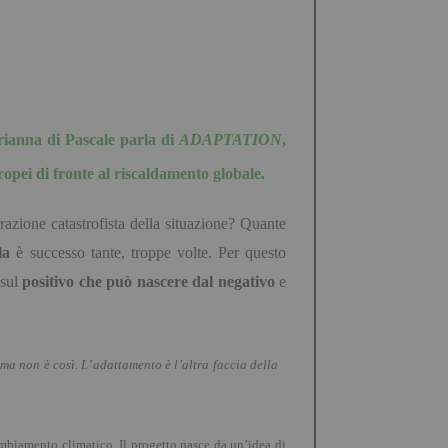
Arianna di Pascale parla di
ADAPTATION
,
opei di fronte al riscaldamento globale.
azione catastrofista della situazione? Quante
la
è successo tante, troppe volte. Per questo
 sul
positivo che può nascere dal negativo
e
 ma non è cos
ì. L’
adattamento è
l’
altra faccia della
biamento climatico. Il progetto nasce da un
’
idea di