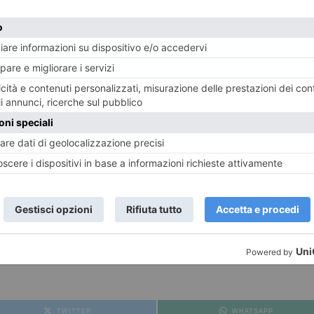
o
del nostro giornale e le nostre pagine social:
Instagr
TWITTER
WHATSAPP