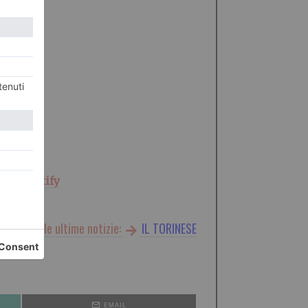
am
e
Spotify
Leggi qui le ultime notizie:
IL TORINESE
EMAIL