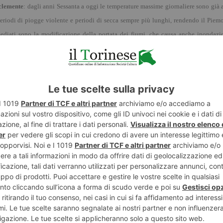
clemente
: dagli anni Sessanta a oggi le temperature massime giornaliere sono gi
à
periodi di piogge violente e periodi di secca sempre più lunghi, rendendo il Piemont
ediati sono la modificazione della portata dei fiumi, che causa anche inondazi
di
Alessandria
.
 siciliani hanno dato vita ai cosiddetti
“
vigneti eroici
”
, in cui usano dei trenini ch
ani: nell
’
isola di Texel, in Olanda,
Marc van Rijsselberghe
ha creato la prima
s
Merola, pronunciate durante l
’
edizione 2019
di
TEDxNapoli
: “Adattamento evo
a natura farlo: noi non combattiamo il cambiamento climatico, tentiamo di abbraccia