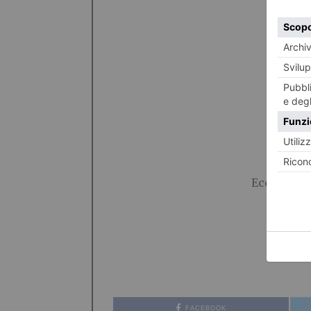
Ecco il
sit
FACEBOOK