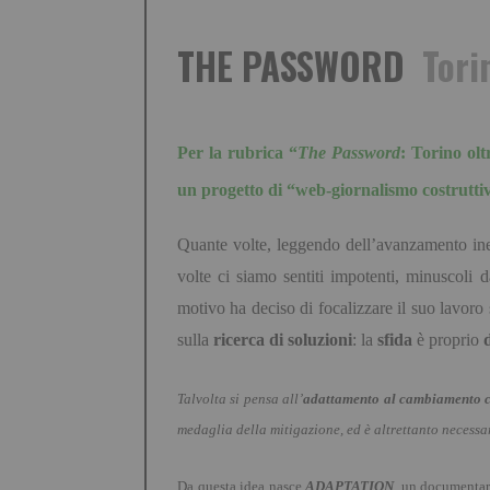
THE PASSWORD
Tori
Per la rubrica
“
The Password
: Torino oltr
un progetto di
“
web-giornalismo costrutti
Quante volte, leggendo dell
’
avanzamento ines
volte ci siamo sentiti impotenti, minuscoli
motivo ha deciso di focalizzare il suo lavoro
sulla
ricerca di soluzioni
: la
sfida
è proprio
Talvolta si pensa all
’
adattamento al cambiamento c
medaglia della mitigazione, ed è altrettanto necessa
Da questa idea nasce
ADAPTATION
, un documentari