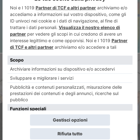
lezione di speranza per tutti i
popoli”
ARTICOLO SUCCESSIVO
Inaugurata la nuova sede
dell’ITS Academy
Agroalimentare Piemonte