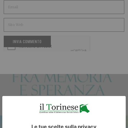
ARTICOLO PRECEDENTE
Clelia Castellano: “Il canto
dell’ebreo errante è una