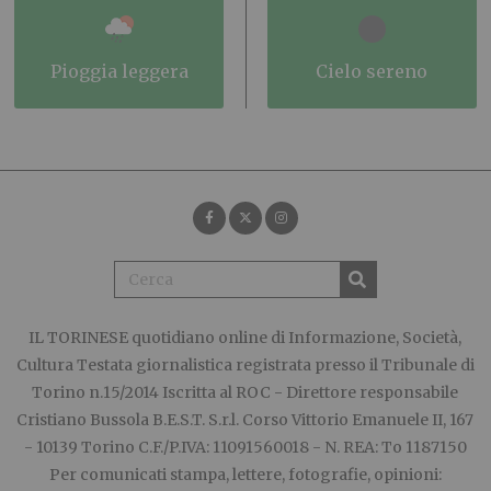
pioggia leggera
cielo sereno
IL TORINESE
quotidiano online di Informazione, Società,
Cultura Testata giornalistica registrata presso il Tribunale di
Torino n.15/2014 Iscritta al ROC - Direttore responsabile
Cristiano Bussola B.E.S.T. S.r.l. Corso Vittorio Emanuele II, 167
- 10139 Torino C.F./P.IVA: 11091560018 - N. REA: To 1187150
Per comunicati stampa, lettere, fotografie, opinioni: