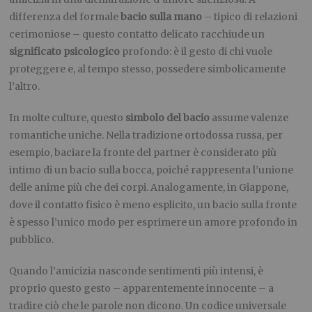
differenza del formale
bacio sulla mano
– tipico di relazioni
cerimoniose – questo contatto delicato racchiude un
significato psicologico
profondo: è il gesto di chi vuole
proteggere e, al tempo stesso, possedere simbolicamente
l’altro.
In molte culture, questo
simbolo del bacio
assume valenze
romantiche uniche. Nella tradizione ortodossa russa, per
esempio, baciare la fronte del partner è considerato più
intimo di un bacio sulla bocca, poiché rappresenta l’unione
delle anime più che dei corpi. Analogamente, in Giappone,
dove il contatto fisico è meno esplicito, un bacio sulla fronte
è spesso l’unico modo per esprimere un amore profondo in
pubblico.
Quando l’amicizia nasconde sentimenti più intensi, è
proprio questo gesto – apparentemente innocente – a
tradire ciò che le parole non dicono. Un codice universale