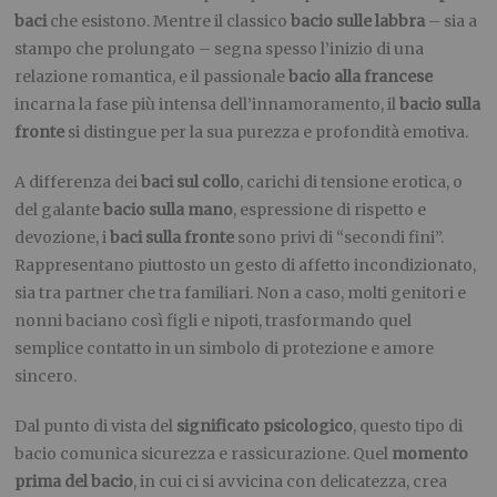
baci
che esistono. Mentre il classico
bacio sulle labbra
– sia a
stampo che prolungato – segna spesso l’inizio di una
relazione romantica, e il passionale
bacio alla francese
incarna la fase più intensa dell’innamoramento, il
bacio sulla
fronte
si distingue per la sua purezza e profondità emotiva.
A differenza dei
baci sul collo
, carichi di tensione erotica, o
del galante
bacio sulla mano
, espressione di rispetto e
devozione, i
baci sulla fronte
sono privi di “secondi fini”.
Rappresentano piuttosto un gesto di affetto incondizionato,
sia tra partner che tra familiari. Non a caso, molti genitori e
nonni baciano così figli e nipoti, trasformando quel
semplice contatto in un simbolo di protezione e amore
sincero.
Dal punto di vista del
significato psicologico
, questo tipo di
bacio comunica sicurezza e rassicurazione. Quel
momento
prima del bacio
, in cui ci si avvicina con delicatezza, crea