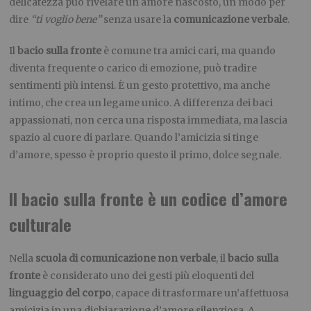
delicatezza può rivelare un amore nascosto, un modo per
dire
“ti voglio bene”
senza usare la
comunicazione verbale
.
Il
bacio sulla fronte
è comune tra amici cari, ma quando
diventa frequente o carico di emozione, può tradire
sentimenti più intensi. È un gesto protettivo, ma anche
intimo, che crea un legame unico. A differenza dei baci
appassionati, non cerca una risposta immediata, ma lascia
spazio al cuore di parlare. Quando l’amicizia si tinge
d’amore, spesso è proprio questo il primo, dolce segnale.
ll bacio sulla fronte è un codice d’amore
culturale
Nella
scuola di comunicazione non verbale
, il
bacio sulla
fronte
è considerato uno dei gesti più eloquenti del
linguaggio del corpo
, capace di trasformare un’affettuosa
amicizia in una dichiarazione d’amore silenziosa. A