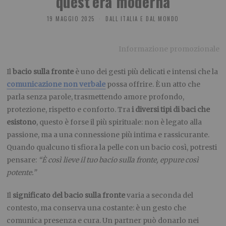
quest’era moderna
19 MAGGIO 2025
DALL ITALIA E DAL MONDO
Informazione promozionale
Il
bacio sulla fronte
è uno dei gesti più delicati e intensi che la
comunicazione non verbale
possa offrire. È un atto che
parla senza parole, trasmettendo amore profondo,
protezione, rispetto e conforto. Tra
i diversi tipi di baci che
esistono
, questo è forse il più spirituale: non è legato alla
passione, ma a una connessione più intima e rassicurante.
Quando qualcuno ti sfiora la pelle con un bacio così, potresti
pensare:
“È così lieve il tuo bacio sulla fronte, eppure così
potente.”
Il
significato del bacio sulla fronte
varia a seconda del
contesto, ma conserva una costante: è un gesto che
comunica presenza e cura. Un partner può donarlo nei