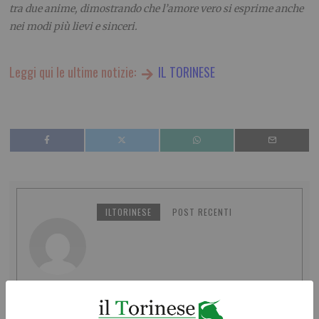
tra due anime, dimostrando che l’amore vero si esprime anche
nei modi più lievi e sinceri.
Leggi qui le ultime notizie:
IL TORINESE
ILTORINESE
POST RECENTI