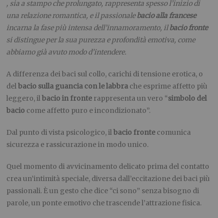
, sia a stampo che prolungato, rappresenta spesso l’inizio di
una relazione romantica, e il passionale
bacio alla francese
incarna la fase più intensa dell’innamoramento, il
bacio fronte
si distingue per la sua purezza e profondità emotiva, come
abbiamo già avuto modo d’intendere.
A differenza dei baci sul collo, carichi di tensione erotica, o
del
bacio sulla guancia con le labbra
che esprime affetto più
leggero, il
bacio in fronte
rappresenta un vero “
simbolo del
bacio
come affetto puro e incondizionato”.
Dal punto di vista psicologico, il
bacio fronte
comunica
sicurezza e rassicurazione in modo unico.
Quel momento di avvicinamento delicato prima del contatto
crea un’intimità speciale, diversa dall’eccitazione dei baci più
passionali. È un gesto che dice “ci sono” senza bisogno di
parole, un ponte emotivo che trascende l’attrazione fisica.