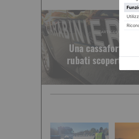
ARTICOLO PRECED
Una cassaforte pie
rubati scoperta dai