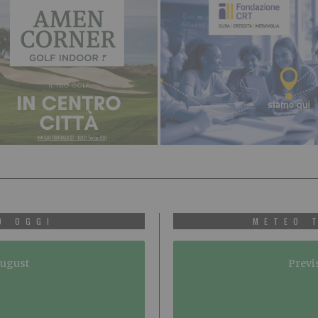
O OGGI
METEO 
August
Previ