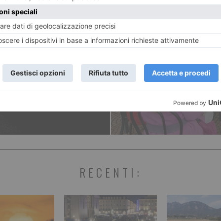
ENTE
ART
na di fucili
“Barrier
 carabinieri
assoluta
RECENTI: