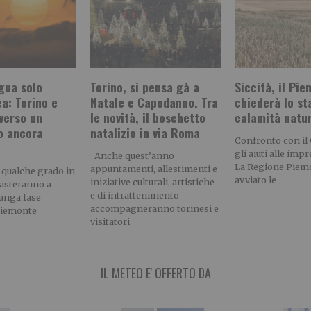
gua solo
Torino, si pensa gà a
Siccità, il Pi
a: Torino e
Natale e Capodanno. Tra
chiederà lo st
verso un
le novità, il boschetto
calamità natu
o ancora
natalizio in via Roma
Confronto con il
gli aiuti alle imp
Anche quest’anno
La Regione Piem
appuntamenti, allestimenti e
 qualche grado in
avviato le
iniziative culturali, artistiche
asteranno a
e di intrattenimento
lunga fase
accompagneranno torinesi e
Piemonte
visitatori
IL METEO E' OFFERTO DA