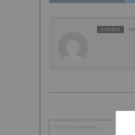
ILTORINESE
PO