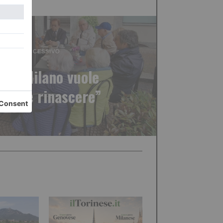
ICOLO SUCCESSIVO
a di Milano vuole
mente rinascere”