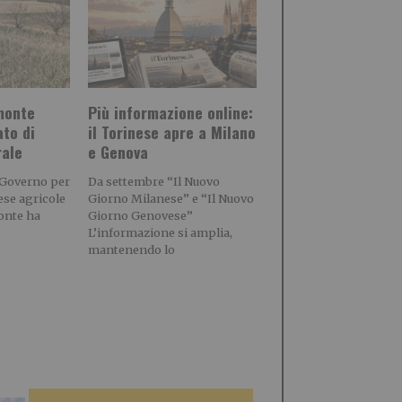
emonte
Più informazione online:
ato di
il Torinese apre a Milano
rale
e Genova
 Governo per
Da settembre “Il Nuovo
rese agricole
Giorno Milanese” e “Il Nuovo
onte ha
Giorno Genovese”
L’informazione si amplia,
mantenendo lo