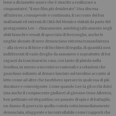
lesse a diciassette anni e che è riuscito a realizzare a
cinquantatré, “il suo film più desiderato”. Una discesa
all’inferno, consapevole e continuata, il racconto dei bar
malfamati ed estremi di Città del Messico visitati da parte del
protagonista Lee – chiaramente, autobiograficamente negli
abiti bianchi e venati di sporcizia di Borroughs, anche le
unghie alonate di nero denunciano estrema trasandatezza
– alla ricerca di birre e di bicchieri di tequila, di quantità non
indifferenti di varie droghe da assumere e soprattutto di bei
ragazzi da trascinarsi in casa, con tanto di pistola nella
fondina, in mezzo a incontri occasionali e a relazioni che
guardano soltanto al denaro lasciato sul tavolino accanto al
letto come ad altre che farebbero sperare in qualcosa di più
duraturo e coinvolgente. Come quando Lee fa gli occhi dolci
(ma anche il compiacente giullare) al giovane Gene Allerton,
ben pettinato ed elegantino, un passato di spia e di battaglie,
un danno di guerra in quella costola rotta immediatamente
denunciata, sfuggente e incontrollabile come i rapporti che