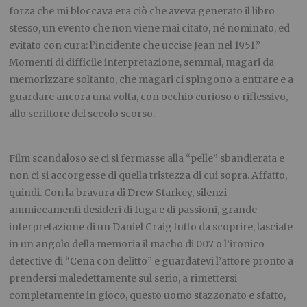
forza che mi bloccava era ciò che aveva generato il libro
stesso, un evento che non viene mai citato, né nominato, ed
evitato con cura: l’incidente che uccise Jean nel 1951.”
Momenti di difficile interpretazione, semmai, magari da
memorizzare soltanto, che magari ci spingono a entrare e a
guardare ancora una volta, con occhio curioso o riflessivo,
allo scrittore del secolo scorso.
Film scandaloso se ci si fermasse alla “pelle” sbandierata e
non ci si accorgesse di quella tristezza di cui sopra. Affatto,
quindi. Con la bravura di Drew Starkey, silenzi
ammiccamenti desideri di fuga e di passioni, grande
interpretazione di un Daniel Craig tutto da scoprire, lasciate
in un angolo della memoria il macho di 007 o l’ironico
detective di “Cena con delitto” e guardatevi l’attore pronto a
prendersi maledettamente sul serio, a rimettersi
completamente in gioco, questo uomo stazzonato e sfatto,