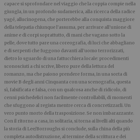
capace si sprofondare nel viaggio che la coppia compie nella
giungla, in un profondo sudamerica, alla ricerca della radice
yagé, allucinogena, che porterebbe alla conquista maggiore
della telepatia chiunque l’assuma, per arrivare all’unione di
anime e di corpi soprattutto, di mani che vagano sotto la
pelle, dove tutto pare una coreografia, di luci che abbagliano
e di serpenti che fuggono davanti all’uomo terrorizzati,
dietro lo sguardo di una fattucchiera locale: procedimenti
sconosciuti a chi scrive, libero pure della lettura del
romanzo, ma che paiono prendere forma, in una sorta di
movie B degli anni Cinquanta con una scenografia, questa
sì, falsificata e falsa, con un qualcosa anche di ridicolo, di
cenni psichedelici non facilmente controllabili, di momenti
che sfuggono al regista mentre cerca di concretizzarli. Un
vero punto morto della trasposizione. Se non imbarazzante.
Con il ritorno a casa, in solitaria, si torna ai livelli alti quando
la storia di Lee/Borroughs si conclude, sulla china della più
completa autodistruzione, al termine della scrittura e dei