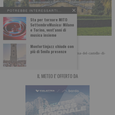
POTREBBE INTERESSARTI...
Sta per tornare MITO
SettembreMusica: Milano
e Torino, vent’anni di
musica insieme
Il fantasma del castello di Agliè
Monfortinjazz chiude con
A cura di Piemonteitalia.eu Leggi l’articolo:
più di 5mila presenze
https://www.piemonteitalia.eu/it/curiosita/il-fantasma-del-castello-di-
agliè Leggi qui le ultime notizie: IL TORINESE
IL METEO E' OFFERTO DA