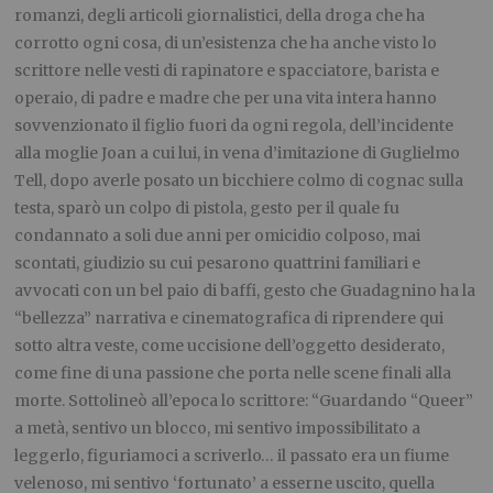
romanzi, degli articoli giornalistici, della droga che ha
corrotto ogni cosa, di un’esistenza che ha anche visto lo
scrittore nelle vesti di rapinatore e spacciatore, barista e
operaio, di padre e madre che per una vita intera hanno
sovvenzionato il figlio fuori da ogni regola, dell’incidente
alla moglie Joan a cui lui, in vena d’imitazione di Guglielmo
Tell, dopo averle posato un bicchiere colmo di cognac sulla
testa, sparò un colpo di pistola, gesto per il quale fu
condannato a soli due anni per omicidio colposo, mai
scontati, giudizio su cui pesarono quattrini familiari e
avvocati con un bel paio di baffi, gesto che Guadagnino ha la
“bellezza” narrativa e cinematografica di riprendere qui
sotto altra veste, come uccisione dell’oggetto desiderato,
come fine di una passione che porta nelle scene finali alla
morte. Sottolineò all’epoca lo scrittore: “Guardando “Queer”
a metà, sentivo un blocco, mi sentivo impossibilitato a
leggerlo, figuriamoci a scriverlo… il passato era un fiume
velenoso, mi sentivo ‘fortunato’ a esserne uscito, quella