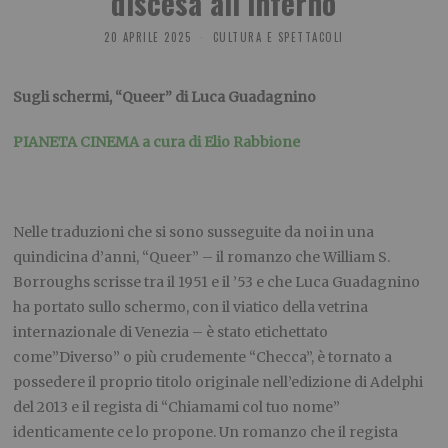
discesa all’inferno
20 APRILE 2025
CULTURA E SPETTACOLI
Sugli schermi, “Queer” di Luca Guadagnino
PIANETA CINEMA a cura di Elio Rabbione
Nelle traduzioni che si sono susseguite da noi in una
quindicina d’anni, “Queer” – il romanzo che William S.
Borroughs scrisse tra il 1951 e il ’53 e che Luca Guadagnino
ha portato sullo schermo, con il viatico della vetrina
internazionale di Venezia – è stato etichettato
come”Diverso” o più crudemente “Checca”, è tornato a
possedere il proprio titolo originale nell’edizione di Adelphi
del 2013 e il regista di “Chiamami col tuo nome”
identicamente ce lo propone. Un romanzo che il regista