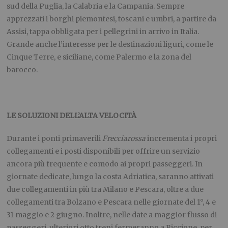
sud della Puglia, la Calabria e la Campania. Sempre
apprezzati i borghi piemontesi, toscani e umbri, a partire da
Assisi, tappa obbligata per i pellegrini in arrivo in Italia.
Grande anche l’interesse per le destinazioni liguri, come le
Cinque Terre, e siciliane, come Palermo e la zona del
barocco.
LE SOLUZIONI DELL’ALTA VELOCITÀ
Durante i ponti primaverili
Frecciarossa
incrementa i propri
collegamenti e i posti disponibili per offrire un servizio
ancora più frequente e comodo ai propri passeggeri. In
giornate dedicate, lungo la costa Adriatica, saranno attivati
due collegamenti in più tra Milano e Pescara, oltre a due
collegamenti tra Bolzano e Pescara nelle giornate del 1°, 4 e
31 maggio e 2 giugno. Inoltre, nelle date a maggior flusso di
passeggeri, ulteriori otto treni fermeranno a Riccione, per