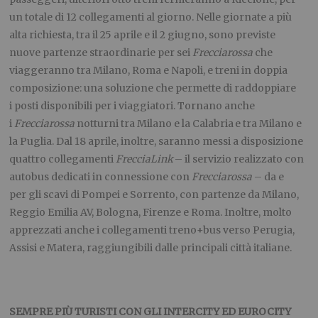
un totale di 12 collegamenti al giorno. Nelle giornate a più
alta richiesta, tra il 25 aprile e il 2 giugno, sono previste
nuove partenze straordinarie per sei
Frecciarossa
che
viaggeranno tra Milano, Roma e Napoli, e treni in doppia
composizione: una soluzione che permette di raddoppiare
i posti disponibili per i viaggiatori. Tornano anche
i
Frecciarossa
notturni tra Milano e la Calabria
e tra Milano e
la Puglia. Dal 18 aprile, inoltre, saranno messi a disposizione
quattro collegamenti
FrecciaLink
– il servizio realizzato con
autobus dedicati in connessione con
Frecciarossa
– da e
per gli scavi di Pompei e Sorrento, con partenze da Milano,
Reggio Emilia AV, Bologna, Firenze e Roma. Inoltre, molto
apprezzati anche i collegamenti treno+bus verso Perugia,
Assisi e Matera, raggiungibili dalle principali città italiane.
SEMPRE PIÙ TURISTI CON GLI INTERCITY ED EUROCITY