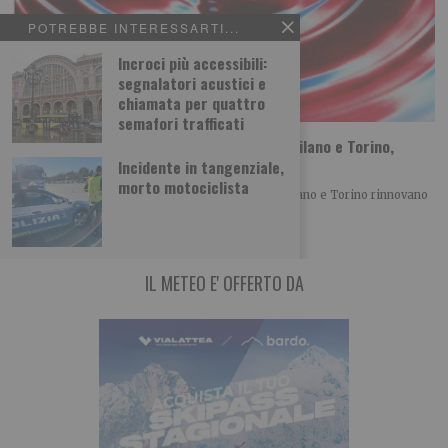
POTREBBE INTERESSARTI...
Incroci più accessibili:
segnalatori acustici e
chiamata per quattro
semafori trafficati
Sta per tornare MITO SettembreMusica: Milano e Torino,
vent’anni di musica insieme
Incidente in tangenziale,
morto motociclista
Con la XX edizione di MITO SettembreMusica, Milano e Torino rinnovano
un patto culturale che, anno
IL METEO E' OFFERTO DA