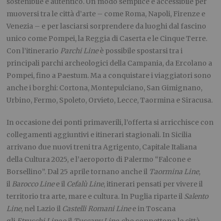
sostenibile e autentico. Un modo semplice e accessibile per
muoversi tra le città d’arte – come Roma, Napoli, Firenze e
Venezia – e per lasciarsi sorprendere da luoghi dal fascino
unico come Pompei, la Reggia di Caserta e le Cinque Terre.
Con l’itinerario
Parchi Line
è possibile spostarsi tra i
principali parchi archeologici della Campania, da Ercolano a
Pompei, fino a Paestum. Ma a conquistare i viaggiatori sono
anche i borghi: Cortona, Montepulciano, San Gimignano,
Urbino, Fermo, Spoleto, Orvieto, Lecce, Taormina e Siracusa.
In occasione dei ponti primaverili, l’offerta si arricchisce con
collegamenti aggiuntivi e itinerari stagionali. In Sicilia
arrivano due nuovi treni tra Agrigento, Capitale Italiana
della Cultura 2025, e l’aeroporto di Palermo “Falcone e
Borsellino”. Dal 25 aprile tornano anche il
Taormina Line
,
il
Barocco Line
e il
Cefalù Line
, itinerari pensati per vivere il
territorio tra arte, mare e cultura. In Puglia riparte il
Salento
Line
, nel Lazio il
Castelli Romani Line
e in Toscana
gli
Etruschi Line
e il
Tuscany Line
, che connettono le città