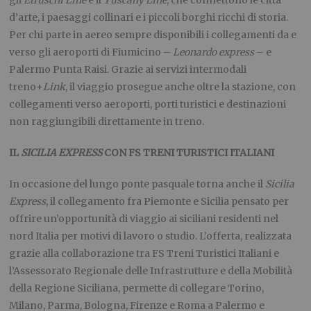
d’arte, i paesaggi collinari e i piccoli borghi ricchi di storia.
Per chi parte in aereo sempre disponibili i collegamenti da e
verso gli aeroporti di Fiumicino –
Leonardo express
– e
Palermo Punta Raisi. Grazie ai servizi intermodali
treno+
Link
, il viaggio prosegue anche oltre la stazione, con
collegamenti verso aeroporti, porti turistici e destinazioni
non raggiungibili direttamente in treno.
IL
SICILIA EXPRESS
CON FS TRENI TURISTICI ITALIANI
In occasione del lungo ponte pasquale torna anche il
Sicilia
Express
, il collegamento fra Piemonte e Sicilia pensato per
offrire un’opportunità di viaggio ai siciliani residenti nel
nord Italia per motivi di lavoro o studio. L’offerta, realizzata
grazie alla collaborazione tra FS Treni Turistici Italiani e
l’Assessorato Regionale delle Infrastrutture e della Mobilità
della Regione Siciliana, permette di collegare Torino,
Milano, Parma, Bologna, Firenze e Roma a Palermo e