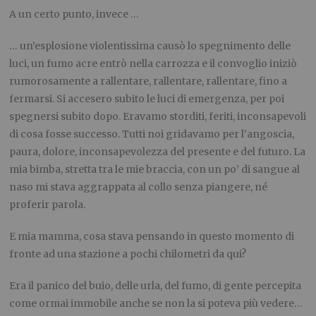
A un certo punto, invece …
… un’esplosione violentissima causò lo spegnimento delle
luci, un fumo acre entrò nella carrozza e il convoglio iniziò
rumorosamente a rallentare, rallentare, rallentare, fino a
fermarsi. Si accesero subito le luci di emergenza, per poi
spegnersi subito dopo. Eravamo storditi, feriti, inconsapevoli
di cosa fosse successo. Tutti noi gridavamo per l’angoscia,
paura, dolore, inconsapevolezza del presente e del futuro. La
mia bimba, stretta tra le mie braccia, con un po’ di sangue al
naso mi stava aggrappata al collo senza piangere, né
proferir parola.
E mia mamma, cosa stava pensando in questo momento di
fronte ad una stazione a pochi chilometri da qui?
Era il panico del buio, delle urla, del fumo, di gente percepita
come ormai immobile anche se non la si poteva più vedere…