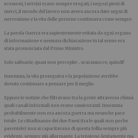
scossoni, i servizi erano sempre erogati, i negozi pieni di
merci, il mondo del lavoro non aveva ancora dato segni di
nervosismo e la vita delle persone continuava come sempre.
La parola Guerra era sapientemente evitata da ogni organo
di informazione e nessuna dichiarazione in tal senso era
stata pronunciata dal Primo Ministro.
Solo saltuarie, quasi non percepite .. scaramucce, quindi!
Insomma, la vita proseguiva e la popolazione avrebbe
dovuto continuare a pensare per il meglio.
Eppure le notizie che filtravano tra la gente attraverso chissà
quali canali informali non erano rassicuranti. Insomma
probabilmente non era ancora guerra ma neanche pace
totale. Le cittadinanze dei due Paesi (tra le quali non poche
parentele) non si capacitavano di questa follia sempre più
evidente, sempre più allarmante. La tensione, lentamente ma