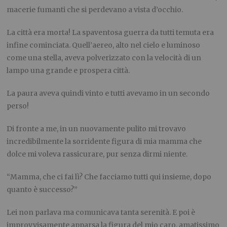
macerie fumanti che si perdevano a vista d’occhio.
La città era morta! La spaventosa guerra da tutti temuta era
infine cominciata. Quell’aereo, alto nel cielo e luminoso
come una stella, aveva polverizzato con la velocità di un
lampo una grande e prospera città.
La paura aveva quindi vinto e tutti avevamo in un secondo
perso!
Di fronte a me, in un nuovamente pulito mi trovavo
incredibilmente la sorridente figura di mia mamma che
dolce mi voleva rassicurare, pur senza dirmi niente.
“Mamma, che ci fai lì? Che facciamo tutti qui insieme, dopo
quanto è successo?”
Lei non parlava ma comunicava tanta serenità. E poi è
improvvisamente apparsa la figura del mio caro, amatissimo