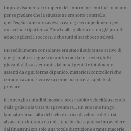
Improvvisamente irruppero dei controllori con luci in mano
per segnalare che la situazione era sotto controllo,
quell’esplosione non aveva creato gravi impedimenti per
una veloce ripartenza. Fuori dalla galleria erano già pronti
ad accoglierci i soccorsi e che tutti si sarebbero salvati.
Incredibilmente consolante era stato il subitaneo arrivo di
quegli inattesi ragazzi in uniforme da ferrovieri, tutti
giovani, alti, rassicuranti, dai modi gentili e totalmente
assenti da ogni forma di panico, misteriosi controllori che
comunicavano sicurezza come mai mi era capitato di
provare.
Il convoglio quindi si mosse e prese subito velocità; uscendo
dalla galleria la vista fu spaventosa… un enorme fungo,
lanciato verso l’alto del cielo e carico di veleni e detriti si
alzava non lontano da noi… quello che si poteva intravedere
dai finestrini era solo una totale distruzione e tante macerie,