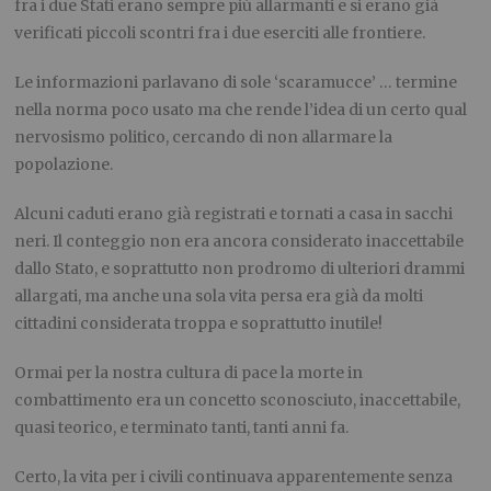
fra i due Stati erano sempre più allarmanti e si erano già
verificati piccoli scontri fra i due eserciti alle frontiere.
Le informazioni parlavano di sole ‘scaramucce’ … termine
nella norma poco usato ma che rende l’idea di un certo qual
nervosismo politico, cercando di non allarmare la
popolazione.
Alcuni caduti erano già registrati e tornati a casa in sacchi
neri. Il conteggio non era ancora considerato inaccettabile
dallo Stato, e soprattutto non prodromo di ulteriori drammi
allargati, ma anche una sola vita persa era già da molti
cittadini considerata troppa e soprattutto inutile!
Ormai per la nostra cultura di pace la morte in
combattimento era un concetto sconosciuto, inaccettabile,
quasi teorico, e terminato tanti, tanti anni fa.
Certo, la vita per i civili continuava apparentemente senza