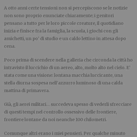
A otto anni certe tensioni non si percepiscono se le notizie
non sono proprio enunciate chiaramente; i genitori
pensano a tutto per le loro piccole creature, il quotidiano
inizia e finisce fra la famiglia, la scuola, i giochi con gli
amichetti, un po’ di studio e un caldo lettino in attesa dopo
cena.
Poco prima di scendere nella galleria che circonda la città ho
intravisto il luccichio di un aereo, alto, molto alto nel cielo. E’
stata come una visione: lontana macchia luccicante, una
stella diurna sospesa nell’azzurro luminoso di una calda
mattina di primavera.
Già, gli aerei militari… succedeva spesso di vederli sfrecciare
di questi tempi nel controllo ossessivo delle frontiere,
frontiere lontane da noi neanche 100 chilometri.
Comunque altri erano i miei pensieri. Per qualche minuto