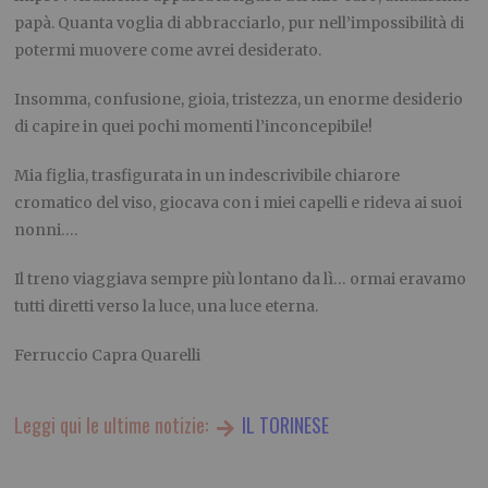
papà. Quanta voglia di abbracciarlo, pur nell’impossibilità di
potermi muovere come avrei desiderato.
Insomma, confusione, gioia, tristezza, un enorme desiderio
di capire in quei pochi momenti l’inconcepibile!
Mia figlia, trasfigurata in un indescrivibile chiarore
cromatico del viso, giocava con i miei capelli e rideva ai suoi
nonni….
Il treno viaggiava sempre più lontano da lì… ormai eravamo
tutti diretti verso la luce, una luce eterna.
Ferruccio Capra Quarelli
Leggi qui le ultime notizie:
IL TORINESE