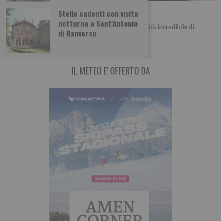
Zucchine allo zenzero fresco
Stelle cadenti con visita
notturna a Sant’Antonio
In questo periodo i nostri orti producono una quantità incredibile di
di Ranverso
zucchine. Molto versatili in cucina,
IL METEO E' OFFERTO DA