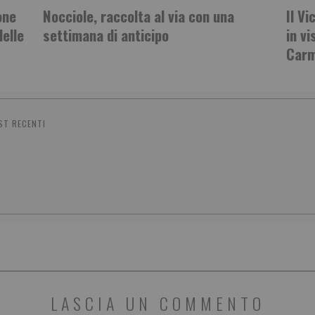
one
Nocciole, raccolta al via con una
Il V
delle
settimana di anticipo
in vi
Carm
ST RECENTI
LASCIA UN COMMENTO