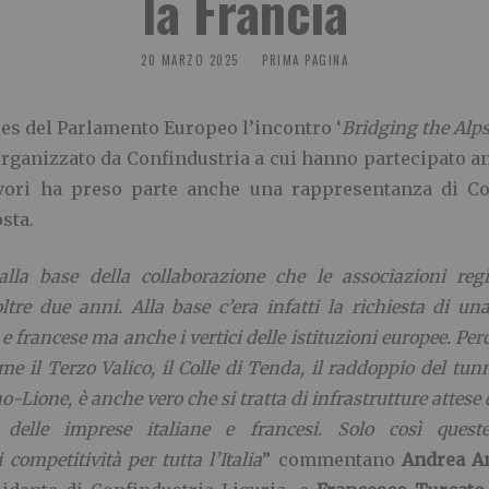
la Francia
20 MARZO 2025
PRIMA PAGINA
lles del Parlamento Europeo l’incontro ‘
Bridging the Alp
organizzato da Confindustria a cui hanno partecipato an
avori ha preso parte anche una rappresentanza di Con
sta.
alla base della collaborazione che le associazioni reg
ltre due anni. Alla base c’era infatti la richiesta di u
e francese ma anche i vertici delle istituzioni europee. Pe
me il Terzo Valico, il Colle di Tenda, il raddoppio del tun
no-Lione, è anche vero che si tratta di infrastrutture attese
delle imprese italiane e francesi. Solo così ques
competitività per tutta l’Italia
” commentano
Andrea A