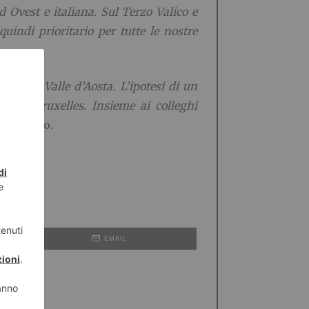
 Ovest e italiana. Sul Terzo Valico e
quindi prioritario per tutte le nostre
ustria Valle d’Aosta. L’ipotesi di un
presa Bruxelles. Insieme ai colleghi
e Turcato.
EMAIL