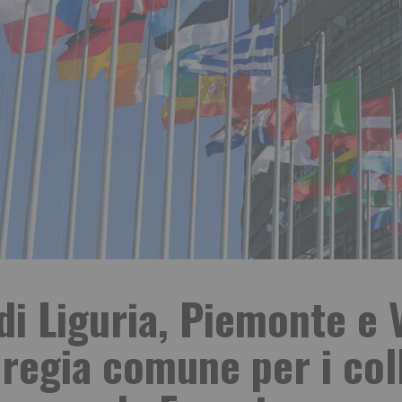
di Liguria, Piemonte e V
regia comune per i co