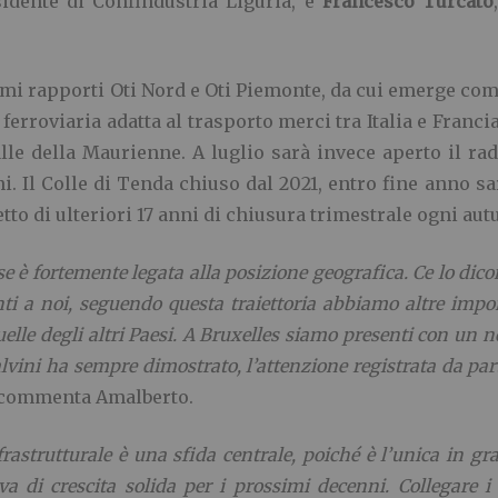
sidente di Confindustria Liguria, e
Francesco Turcato
mi rapporti Oti Nord e Oti Piemonte, da cui emerge com
 ferroviaria adatta al trasporto merci tra Italia e Franc
lle della Maurienne. A luglio sarà invece aperto il ra
ni. Il Colle di Tenda chiuso dal 2021, entro fine anno s
to di ulteriori 17 anni di chiusura trimestrale ogni aut
ese è fortemente legata alla posizione geografica. Ce lo dico
nti a noi, seguendo questa traiettoria abbiamo altre impo
elle degli altri Paesi. A Bruxelles siamo presenti con un n
alvini ha sempre dimostrato, l’attenzione registrata da pa
 commenta Amalberto.
rastrutturale è una sfida centrale, poiché è l’unica in gra
 di crescita solida per i prossimi decenni. Collegare i 