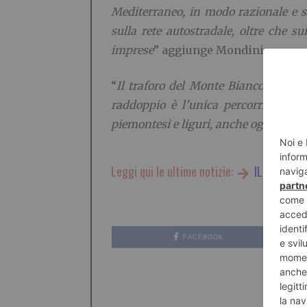
Mediterraneo, in modo razionale e si
sulla rete autostradale, oltre che su
imprese
” aggiunge Mondini.
“
Il traforo del Monte Bianco è stato
raddoppio è l’unica percorribile a 
piemontesi e liguri, anche oggi quindi
Leggi qui le ultime notizie:
IL TORINES
FACEBOOK