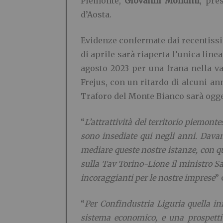
Piemonte,
Giovanni Mondini
, pre
d’Aosta.
Evidenze confermate dai recentissi
di aprile sarà riaperta l’unica linea
agosto 2023 per una frana nella va
Frejus, con un ritardo di alcuni an
Traforo del Monte Bianco sarà ogget
“
L’attrattività del territorio piemont
sono insediate qui negli anni. Dava
mediare queste nostre istanze, con qu
sulla Tav Torino-Lione il ministro S
incoraggianti per le nostre imprese
”
“
Per Confindustria Liguria quella inf
sistema economico, e una prospettiva