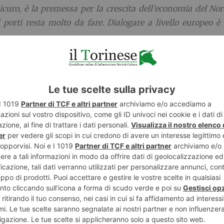
curo, è la premessa per la crescita dell’economia del Nord
i porti resta molto da fare. Dialogare a livello europeo è 
 al centro dell’intero mio mandato a presidente di Confind
nostro avviso, e l’abbiamo ribadito in tutte le sedi, com
 rilanciamo il ruolo centrale delle infrastrutture
” conclud
E
TWITTER
WHATSAPP
ECONOMIA