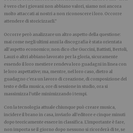
è vero che i giovani non abbiano valori, siamo noi ancora
molto attaccati ai nostri a non riconoscere i loro. Occorre
attendere di storicizzarli.”
Occorre però analizzare un altro aspetto della questione:
mai come negli ultimi anni la discografia è stata orientata
all’aspetto economico; non dico che Guccini, Battisti, Bertoli,
Lauzi o altri abbiano lavorato per la gloria, sicuramente
essendo il loro mestiere rendeva loro guadagni in linea con
le loro aspettative; ma, mentre, nel loro caso, dietro al
guadagno c’era un lavoro di creazione, di composizione del
testo e della musica, ore di sessione in studio, ora si
massimizza l’utile minimizzando i tempi.
Con la tecnologia attuale chiunque può creare musica,
incidere il brano in casa, inviarlo all’editore e cinque minuti
dopo teoricamente essere in classifica. L’importante è fare,
non importa se il giorno dopo nessuno si ricorderà di te, se