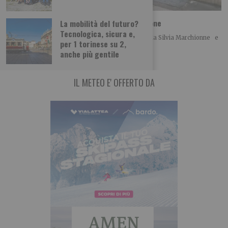
Foto dei lettori: Vedute del/dal Rocciamelone
La mobilità del futuro?
Tecnologica, sicura e,
Ecco le foto di un ciclo di Dipinti Murali realizzati da Silvia Marchionne e
per 1 torinese su 2,
da Gianluca
anche più gentile
IL METEO E' OFFERTO DA