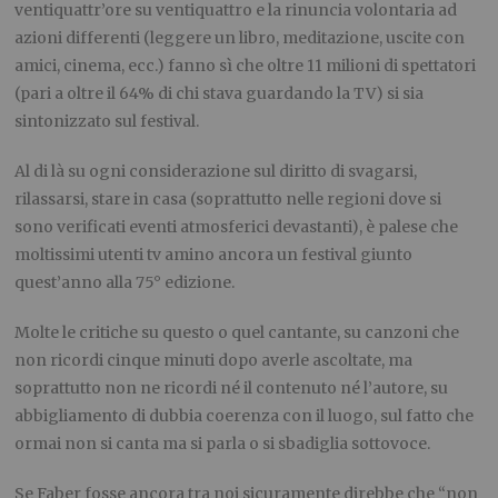
ventiquattr’ore su ventiquattro e la rinuncia volontaria ad
azioni differenti (leggere un libro, meditazione, uscite con
amici, cinema, ecc.) fanno sì che oltre 11 milioni di spettatori
(pari a oltre il 64% di chi stava guardando la TV) si sia
sintonizzato sul festival.
Al di là su ogni considerazione sul diritto di svagarsi,
rilassarsi, stare in casa (soprattutto nelle regioni dove si
sono verificati eventi atmosferici devastanti), è palese che
moltissimi utenti tv amino ancora un festival giunto
quest’anno alla 75° edizione.
Molte le critiche su questo o quel cantante, su canzoni che
non ricordi cinque minuti dopo averle ascoltate, ma
soprattutto non ne ricordi né il contenuto né l’autore, su
abbigliamento di dubbia coerenza con il luogo, sul fatto che
ormai non si canta ma si parla o si sbadiglia sottovoce.
Se Faber fosse ancora tra noi sicuramente direbbe che “non