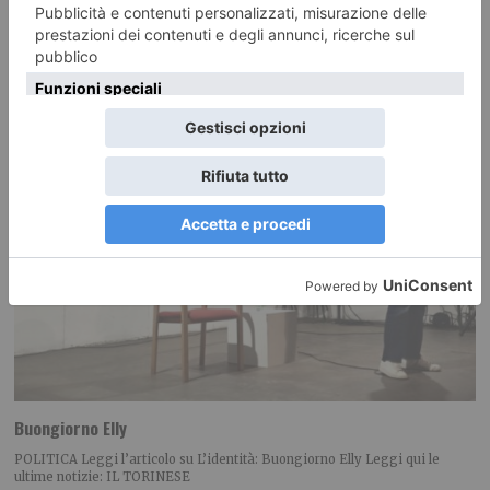
Buongiorno Elly
POLITICA Leggi l’articolo su L’identità: Buongiorno Elly Leggi qui le
ultime notizie: IL TORINESE