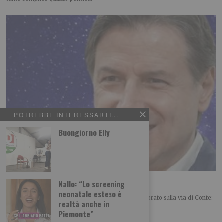
POTREBBE INTERESSARTI...
Buongiorno Elly
Renzi folgorato sulla via di Conte
Nallo: “Lo screening
neonatale esteso è
POLITICA Leggi l’articolo su L’identità: Renzi folgorato sulla via di Conte:
realtà anche in
un mix tra sorpresa e
Piemonte”