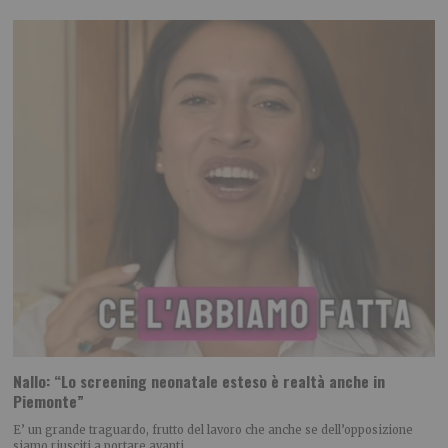
Nallo: “Lo screening neonatale esteso è realtà anche in
Piemonte”
E’ un grande traguardo, frutto del lavoro che anche se dell’opposizione
siamo riusciti a portare avanti