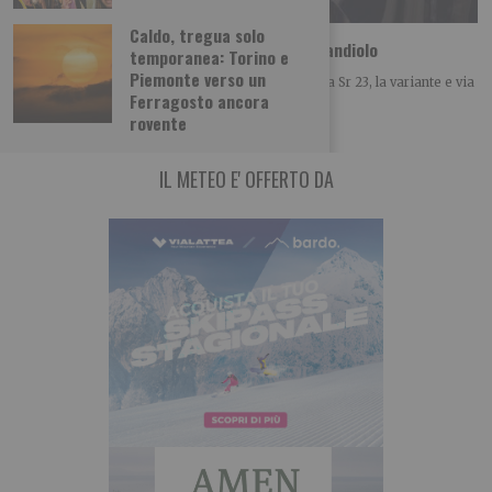
Caldo, tregua solo
Camion perde il carico sulla rotatoria di Candiolo
temporanea: Torino e
Piemonte verso un
Ieri nella rotatoria di Candiolo all’intersecarsi della Sr 23, la variante e via
Ferragosto ancora
Stupinigi un camion
rovente
IL METEO E' OFFERTO DA