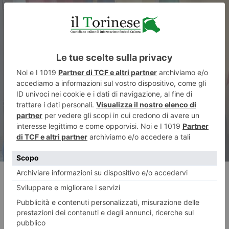
ARTICOLO SUCCESSIVO
Magliano e Bartoli: “Sostegno
e assistenza post-partum per
le donne che scelgono il parto
in anonimato”
RECENTI: