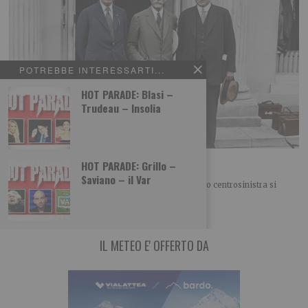
POTREBBE INTERESSARTI...
HOT PARADE: Blasi –
Trudeau – Insolia
Ennio Caretto: Gli “Anni furenti” degli Usa
HOT PARADE: Grillo –
Saviano – il Var
FINESTRA SUL MONDO Nel nostro “Campo largo” o centrosinistra si
litiga di nuovo sulla politica estera. O meglio
IL METEO E' OFFERTO DA