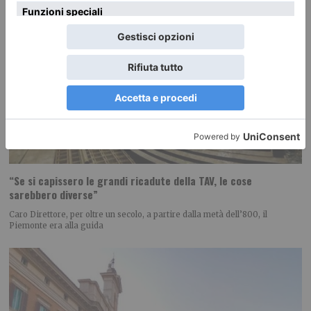
“Se si capissero le grandi ricadute della TAV, le cose
sarebbero diverse”
Caro Direttore, per oltre un secolo, a partire dalla metà dell’800, il
Piemonte era alla guida