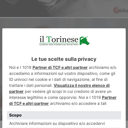
ARTICOLO SUCCESSIVO
Quaglieni ripercorre la storia
delle “vite eroiche”