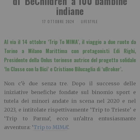
di ‘BeChildren’ a 100 bambine
indiane
17 OTTOBRE 2024
LIFESTYLE
Al via il 14 ottobre ‘Trip To MIMA’, il viaggio a due ruote da
Torino a Milano Marittima con protagonisti Edi Righi,
Presidente della Onlus torinese autrice del progetto solidale
‘In Classe con la Bici’ e Cristiano Bilucaglia di ‘uBroker’.
Non c’è due senza tre. Dopo il successo delle
iniziative benefiche fondate sul binomio sport e
tutela dei minori andate in scena nel 2020 e nel
2023, e intitolate rispettivamente ‘Trip to Trieste’ e
‘Trip to Parma’, ecco un’altra entusiasmante
avventura: ‘
Trip to MIMA
’.