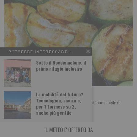
POTREBBE INTERESSARTI...
Sotto il Rocciamelone, il
primo rifugio inclusivo
Zucchine allo zenzero fresco
La mobilità del futuro?
Tecnologica, sicura e,
In questo periodo i nostri orti producono una quantità incredibile di
per 1 torinese su 2,
zucchine. Molto versatili in cucina,
anche più gentile
IL METEO E' OFFERTO DA