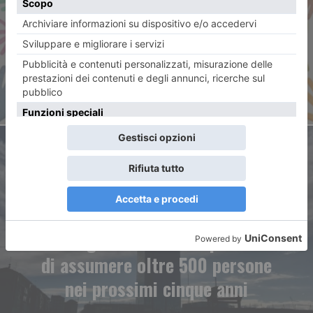
Torino over: essere utili fa
bene a noi stessi
ARTICOLO SUCCESSIVO
La Regione Piemonte prevede
di assumere oltre 500 persone
nei prossimi cinque anni