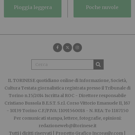
pioggia leggera
poche nuvole
IL TORINESE
quotidiano online di Informazione, Società,
Cultura Testata giornalistica registrata presso il Tribunale di
Torino n.15/2014 Iscritta al ROC - Direttore responsabile
Cristiano Bussola B.E.S.T. S.r.l. Corso Vittorio Emanuele II, 167
- 10139 Torino C.F./P.IVA: 11091560018 - N. REA: To 1187150
Per comunicati stampa, lettere, fotografie, opinioni:
redazioneweb@iltorinese.it
Tutti i diritti riservati | Progetto Grafico
Increasily.com
|