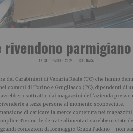
 rivendono parmigiano
16 SETTEMBRE 2024
CRONACA
ra dei Carabinieri di Venaria Reale (TO) che hanno denun
i nei comuni di Torino e Grugliasco (TO), dipendenti di u
, avrebbero sottratto, dai magazzini dell’azienda presso 
rivenderle a terze persone al momento sconosciute.
 mansione di caricare la merce contenuta nei magazzini d
omplice 35enne: le derrate alimentari sarebbero state de
 grandi confezioni di formaggio Grana Padano – non sar