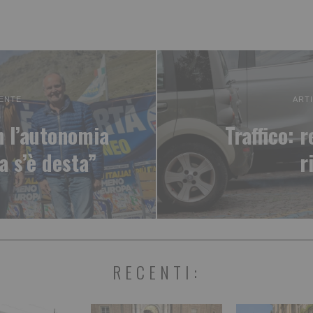
ENTE
ART
n l’autonomia
Traffico: 
ia s’è desta”
r
RECENTI: