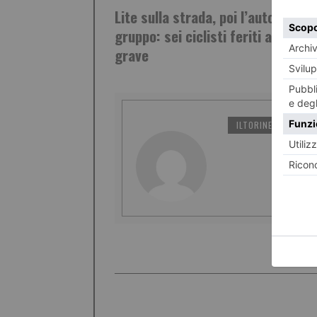
Lite sulla strada, poi l’auto contro
gruppo: sei ciclisti feriti a Lanzo,
grave
ILTORINESE
PO