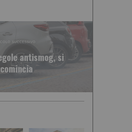
ICOLO SUCCESSIVO
regole antismog, si
icomincia