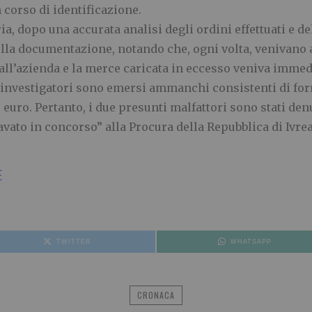
n corso di identificazione.
ria, dopo una accurata analisi degli ordini effettuati e d
lla documentazione, notando che, ogni volta, venivano a
dall’azienda e la merce caricata in eccesso veniva imme
i investigatori sono emersi ammanchi consistenti di for
uro. Pertanto, i due presunti malfattori sono stati denun
vato in concorso” alla Procura della Repubblica di Ivrea
E
TWITTER
WHATSAPP
CRONACA