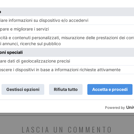
 il
Trenitalia: modifiche linea Cuneo
Tutt
 uno
Fossano Ventimiglia
Salo
mese
ST RECENTI
LASCIA UN COMMENTO