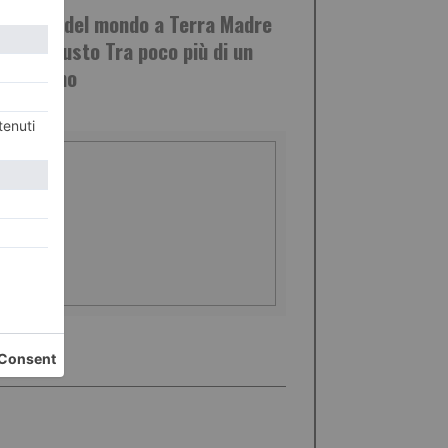
i i gusti del mondo a Terra Madre
ne del Gusto Tra poco più di un
 a Torino