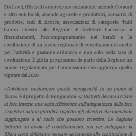
Fra i
soci
, i Distretti annoverano variamente aziende Comuni
e altri enti locali,
aziende
agricole e produttori, consorzi di
prodotto,
enti di ricerca, associazioni di categoria. Tut
ti
hanno chiesto
alla Regione di fa
cilitare
l’accesso ai
finanziamenti, l’accompagnamento nei bandi e la
costituzione di un
tavolo regionale di coordinamento
anche
per l’attività e gestione ordinaria e non solo nella fase di
costituzione.
È già in programma da parte della Regione un
nuovo regolamento
per l’ammissione che aggiorna quello
vigente dal 2020.
«
Dobbiamo trasformare questa eterogeneità in un punto di
forza
», è il progetto di
Bongioanni
. «
I Distretti devono avviare
al loro interno una seria riflessione sull’adeguatezza della loro
rispettiva natura giuridica rispetto agli obiettivi che intendono
raggiungere e al ruolo che possono rivestire. La Regione
istituirà un tavolo di coordinamento, ma per sviluppare la
filiera corta dobbiamo pensare seriamente alla costituzione di