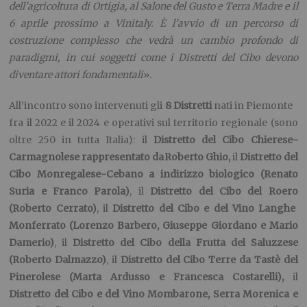
dell’agricoltura di Ortigia, al Salone del Gusto e Terra Madre e il
6 aprile prossimo a Vinitaly. È l’avvio di un percorso di
costruzione complesso che vedrà un cambio profondo di
paradigmi, in cui soggetti come i Distretti del Cibo devono
diventare attori fondamentali
».
All’incontro so
no intervenuti gli
8 Distretti
nati in Piemonte
fra il 2022 e il 2024 e operativi sul territorio regionale (sono
oltre 250 in tutta Italia): il
Distretto del Cibo Chierese-
Carmagnolese
rappresentato da
Roberto Ghio,
il
Distretto del
Cibo Monregalese-Cebano a indirizzo biologico
(Renato
Suria e Franco Parola
)
, il
Distretto del Cibo del Roero
(Roberto Cerrato
)
, il
D
istretto del Cibo e del Vino Langhe
Monferrato
(Lorenzo Barbero, Giuseppe Giordano e Mario
Damerio
)
, il
D
istretto del Cibo della Frutta
del Saluzzese
(Roberto Dalmazzo
)
, il
Distretto del Cibo Terre da Tastè
del
Pinerolese (Marta Ardusso e Francesca Costarelli),
il
Distretto del Cibo e del Vino Mombarone, Serra Morenica e