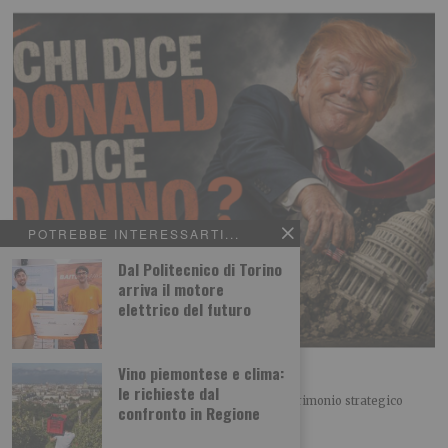
POTREBBE INTERESSARTI...
Dal Politecnico di Torino
arriva il motore
elettrico del futuro
Chi dice Donald dice Danno?
Vino piemontese e clima:
le richieste dal
IL PUNTASPILLI di Luca Martina Il principale patrimonio strategico
confronto in Regione
degli Stati Uniti non sono certo