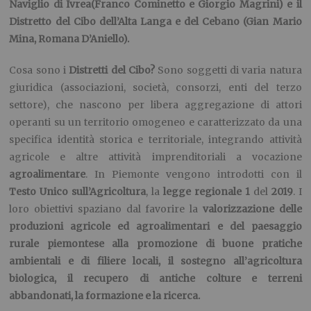
Naviglio di Ivrea
(Franco Cominetto e Giorgio Magrin
i)
e il
Distretto del Cibo dell’Alta Langa e del Cebano
(Gian Mario
Mina, Romana D’
A
niello).
Cosa sono i
Distretti del Cibo?
Sono soggetti di varia natura
giuridica (associazioni, società, consorzi, enti del terzo
settore), che nascono per libera aggregazione di attori
operanti su un territorio omogeneo e caratterizzato da una
specifica identità storica e territoriale, integrando attività
agricole e altre attività imprenditoriali
a vocazione
agroalimentare
. In Piemonte vengono introdotti
con i
l
Testo Unico sull’Agricoltura
,
la
legge regionale 1
del
2019
. I
loro obiettivi
spaziano
dal favorire
la
valorizzazione delle
produzioni agricole ed agroalimentari e del
paesaggio
rurale piemontese alla promozione di buone pratiche
ambientali e di filiere locali, il sostegno all’agricoltura
biologica, il recupero di antiche colture e terreni
abbandonati, la formazione e la ricerca.