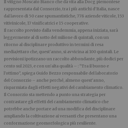
Il vitigno Moscato Bianco che dà vita alla Docg piemontese
rappresentata dal Consorzio, tra i più antichi d’Italia, nasce
dal lavoro di 50 case spumantistiche, 778 aziende viticole, 153
vitivinicole, 17 vinificatrici e 15 cooperative.
Il raccolto previsto dalla vendemmia, appena iniziata, sarà
leggermente al di sotto del milione di quintali, con un
ritorno al disciplinare produttivo in termini di resa
media/ettaro che, quest’anno, si avvicina ai 100 quintali. Le
previsioni ipotizzano un raccolto abbondante, più dodici per
cento sul 2023, e con un’alta qualità – : “Tra il buono e
l’ottimo”, spiega Guido Bezzo responsabile del laboratorio
del Consorzio – anche perché, almeno quest’anno,
risparmiata dagli effetti negativi del cambiamento climatico.
Il Consorzio sta mettendo a punto una strategia per
contrastare gli effetti del cambiamento climatico che
potrebbe anche portare ad una modifica del disciplinare
ampliando la coltivazione ai versanti che presentano una
conformazione geomorfologica più resiliente.