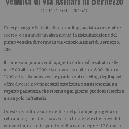
vendita di via Asinari di Bernezzo
17 LUGLIO 2024
CRONACA
Unes prosegue l’attività di rebranding, avviata a novembre
scorso, e annuncia un’altra novità:
la ristrutturazione del
punto vendita di Torino in via Vittorio Asinari di Bernezzo,
106
.
Il rinnovato punto vendita, aperto da lunedì a sabato dalle
ore 8.00 alle ore 20.00 e la domenica dalle ore 8.00 alle ore
13.00, oltre alla
nuova veste grafica e al restyling degli spazi
,
offre diverse novità:
reparti ortofrutta e gastronomia, un
reparto panetteria che sforna ogni giorno prodotti freschi e
un angolo caffetteria.
Questa ristrutturazione rientra nel più ampio progetto di
rebranding che Unes ha avviato a fine 2023 e che prevede la
conversione di tutti i punti vendita con insegne “U! Come tu