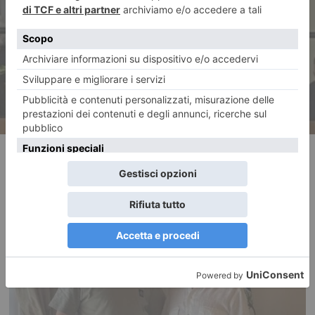
Tasse: aumento della Tari a
Rivoli, il “No” di FdI
RECENTI: