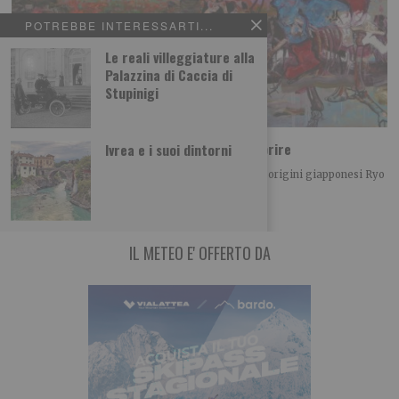
POTREBBE INTERESSARTI...
Le reali villeggiature alla
Palazzina di Caccia di
Stupinigi
Ryo Kato, l’artista nipponico tutto da scoprire
Ivrea e i suoi dintorni
La mostra nel prossimo marzo 2027 È un artista di origini giapponesi Ryo
Kato, ha quasi
IL METEO E' OFFERTO DA