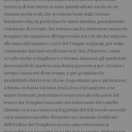
fortezza di San Giorio si sono quindi salvate anche se ne
restano pochi resti, che si vedono bene dalla Torino-
Bardonecchia, in particolare le mura merlate, parzialmente
restaurate di recente. Ma restano anche misteriose memorie
templari che appaiono all’improvviso tra i vicoli che salgono
alle mura del maniero: croci del Tempio originali, per nulla
consumate dai tanti secoli trascorsi. Qui, d’inverno, come
accade anche a Giaglione e a Venaus, danzano gli spadonari
incrociando le spade in una danza guerresca per cacciare i
nemici, i saraceni di un tempo, e per propiziare la
produttività dei terreni. Ma se ci spostiamo poco più lontano,
a Reano, in bassa val Susa, tra la Dora e il Sangone, e se
siamo fortunati, potremmo trovare una piccola parte del
tesoro dei Templari nascosto nei sotterranei del castello.
Almeno così racconta una leggenda del XIII secolo secondo
cui il maniero sarebbe diventato un cascinale fortificato
dell’Ordine dei Templari e in una sala sotterranea si