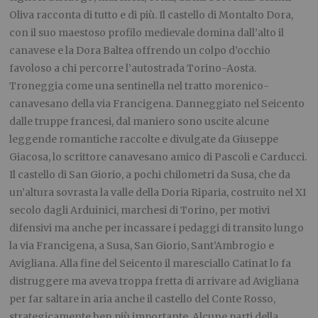
Oliva racconta di tutto e di più. Il castello di Montalto Dora,
con il suo maestoso profilo medievale domina dall’alto il
canavese e la Dora Baltea offrendo un colpo d’occhio
favoloso a chi percorre l’autostrada Torino-Aosta.
Troneggia come una sentinella nel tratto morenico-
canavesano della via Francigena. Danneggiato nel Seicento
dalle truppe francesi, dal maniero sono uscite alcune
leggende romantiche raccolte e divulgate da Giuseppe
Giacosa, lo scrittore canavesano amico di Pascoli e Carducci.
Il castello di San Giorio, a pochi chilometri da Susa, che da
un’altura sovrasta la valle della Doria Riparia, costruito nel XI
secolo dagli Arduinici, marchesi di Torino, per motivi
difensivi ma anche per incassare i pedaggi di transito lungo
la via Francigena, a Susa, San Giorio, Sant’Ambrogio e
Avigliana. Alla fine del Seicento il maresciallo Catinat lo fa
distruggere ma aveva troppa fretta di arrivare ad Avigliana
per far saltare in aria anche il castello del Conte Rosso,
strategicamente ben più importante. Alcune parti della