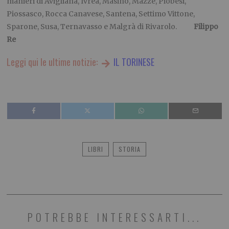
manieri di Avigliana, Ivrea, Masino, Mazzè, Piobesi,
Piossasco, Rocca Canavese, Santena, Settimo Vittone,
Sparone, Susa, Ternavasso e Malgrà di Rivarolo.
Filippo
Re
Leggi qui le ultime notizie:
IL TORINESE
LIBRI
STORIA
POTREBBE INTERESSARTI...