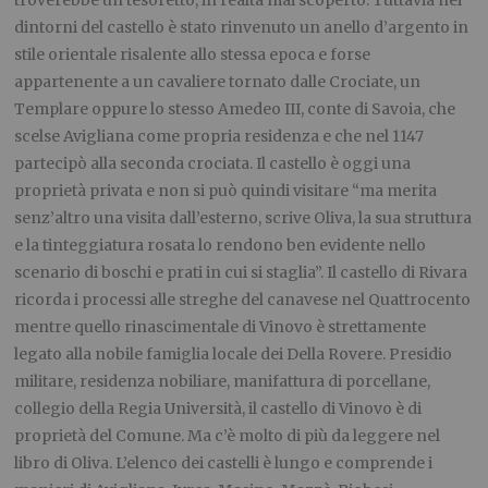
troverebbe un tesoretto, in realtà mai scoperto. Tuttavia nei
dintorni del castello è stato rinvenuto un anello d’argento in
stile orientale risalente allo stessa epoca e forse
appartenente a un cavaliere tornato dalle Crociate, un
Templare oppure lo stesso Amedeo III, conte di Savoia, che
scelse Avigliana come propria residenza e che nel 1147
partecipò alla seconda crociata. Il castello è oggi una
proprietà privata e non si può quindi visitare “ma merita
senz’altro una visita dall’esterno, scrive Oliva, la sua struttura
e la tinteggiatura rosata lo rendono ben evidente nello
scenario di boschi e prati in cui si staglia”. Il castello di Rivara
ricorda i processi alle streghe del canavese nel Quattrocento
mentre quello rinascimentale di Vinovo è strettamente
legato alla nobile famiglia locale dei Della Rovere. Presidio
militare, residenza nobiliare, manifattura di porcellane,
collegio della Regia Università, il castello di Vinovo è di
proprietà del Comune. Ma c’è molto di più da leggere nel
libro di Oliva. L’elenco dei castelli è lungo e comprende i