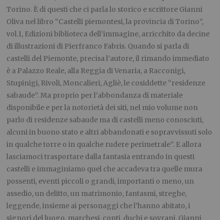
Torino. È di questi che ci parla lo storico e scrittore Gianni
Oliva nel libro “Castelli piemontesi, la provincia di Torino”,
vol.1, Edizioni biblioteca dell’immagine, arricchito da decine
di illustrazioni di Pierfranco Fabris. Quando si parla di
castelli del Piemonte, precisa l’autore, il rimando immediato
è a Palazzo Reale, alla Reggia di Venaria, a Racconigi,
Stupinigi, Rivoli, Moncalieri, Agliè, le cosiddette “residenze
sabaude”. Ma proprio per l’abbondanza di materiale
disponibile e per la notorietà dei siti, nel mio volume non
parlo di residenze sabaude ma di castelli meno conosciuti,
alcuni in buono stato e altri abbandonati e sopravvissuti solo
in qualche torre o in qualche rudere perimetrale”. E allora
lasciamoci trasportare dalla fantasia entrando in questi
castelli e immaginiamo quel che accadeva tra quelle mura
possenti, eventi piccoli o grandi, importanti o meno, un
assedio, un delitto, un matrimonio, fantasmi, streghe,
leggende, insieme ai personaggi che l’hanno abitato, i
signori del luogo, marchesi, conti, duchi e sovrani. Gianni