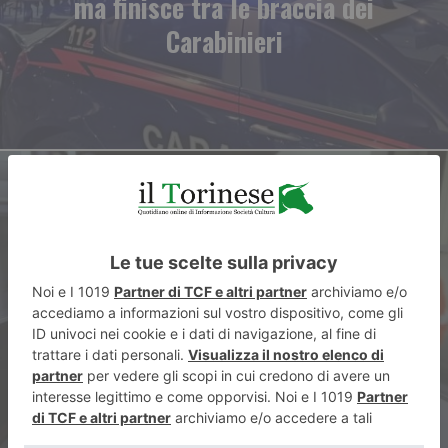
ma finisce tra le braccia dei
Carabinieri
ARTICOLO SUCCESSIVO
Moto contro auto, morto
centauro sbalzato nel canale