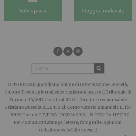
nubi sparse
pioggia moderata
IL TORINESE
quotidiano online di Informazione, Società,
Cultura Testata giornalistica registrata presso il Tribunale di
Torino n.15/2014 Iscritta al ROC - Direttore responsabile
Cristiano Bussola B.E.S.T. S.r.l. Corso Vittorio Emanuele II, 167
- 10139 Torino C.F./P.IVA: 11091560018 - N. REA: To 1187150
Per comunicati stampa, lettere, fotografie, opinioni:
redazioneweb@iltorinese.it