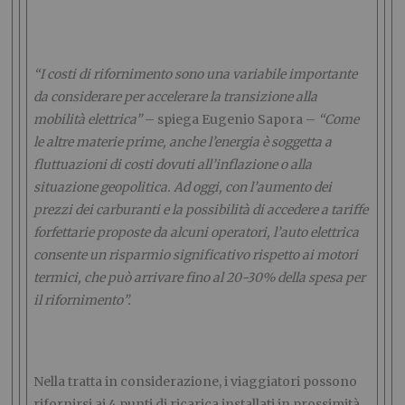
“I costi di rifornimento sono una variabile importante
da considerare per accelerare la transizione alla
mobilità elettrica”
– spiega Eugenio Sapora –
“Come
le altre materie prime, anche l’energia è soggetta a
fluttuazioni di costi dovuti all’inflazione o alla
situazione geopolitica. Ad oggi, con l’aumento dei
prezzi dei carburanti e la possibilità di accedere a tariffe
forfettarie proposte da alcuni operatori, l’auto elettrica
consente un risparmio significativo rispetto ai motori
termici, che può arrivare fino al 20-30% della spesa per
il rifornimento”.
Nella tratta in considerazione, i viaggiatori possono
rifornirsi ai 4 punti di ricarica installati in prossimità