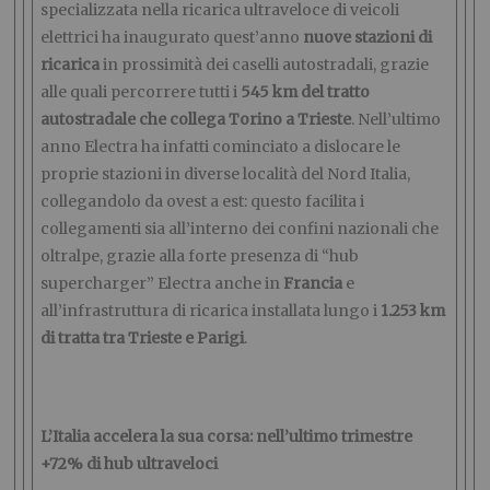
specializzata nella ricarica ultraveloce di veicoli
elettrici ha inaugurato quest’anno
nuove stazioni di
ricarica
in prossimità dei caselli autostradali, grazie
alle quali percorrere tutti i
545 km del tratto
autostradale che collega Torino a Trieste
. Nell’ultimo
anno Electra ha infatti cominciato a dislocare le
proprie stazioni in diverse località del Nord Italia,
collegandolo da ovest a est: questo facilita i
collegamenti sia all’interno dei confini nazionali che
oltralpe, grazie alla forte presenza di “hub
supercharger” Electra anche in
Francia
e
all’infrastruttura di ricarica installata lungo i
1.253 km
di tratta tra Trieste e Parigi
.
L’Italia accelera la sua corsa: nell’ultimo trimestre
+72% di hub ultraveloci