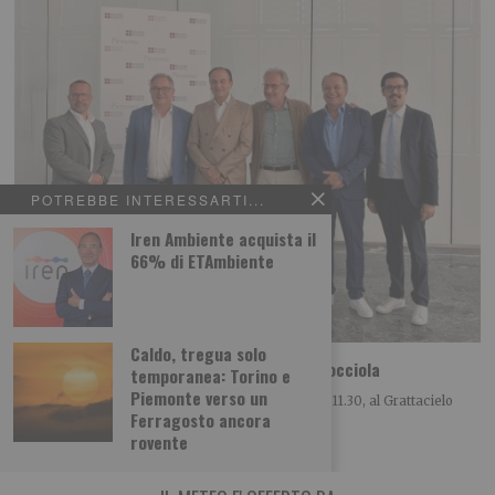
POTREBBE INTERESSARTI...
Iren Ambiente acquista il
66% di ETAmbiente
Caldo, tregua solo
A Cortemilia la 72ª Fiera Nazionale della Nocciola
temporanea: Torino e
Piemonte verso un
Si è tenuta questa mattina, lunedì 3 agosto alle ore 11.30, al Grattacielo
Ferragosto ancora
Piemonte di Torino, la
rovente