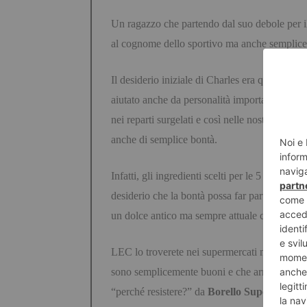
Un ragazzo che partendo dal suo debole per il 
al cognome dello sportivo ma anche semplice, 
Il desiderio iniziale di Charles era quello di 
aiutato anche da personalità importanti del s
nei reparti surgelati e così nelle nostre case
anche di semplice bontà.
Infatti, gli ingredienti scelti per le 5 propos
desiderio che la bontà possa far parte di uno s
un dolce antico ma sempre attuale come il gel
LEC lo troverete nei supermercati ma non espos
sono semplicemente buoni e che arricchiscono l
“perché resistere?” da
Borello Supermercati