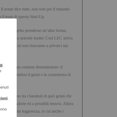
’ Il nome dice tutto, non solo per il rimando
 il team di questa Start-Up.
o che il progetto prendesse un’altra forma,
esperienze in aziende leader. Così LEC arriva
 al cibo di cui non riusciamo a privarci ma
 ma tutti con un comune denominatore: il
sieri, godendosi il gusto e la consistenza di
i, saranno tra i barattoli di quei gelati che
nsare a calorie ed a possibili rimorsi. Allora
 inaspettata leggerezza, in cui anche i