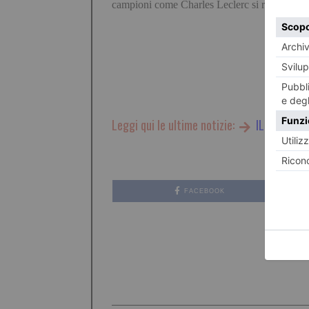
campioni come Charles Leclerc si ritrovano.
Leggi qui le ultime notizie:
IL TORINES
FACEBOOK