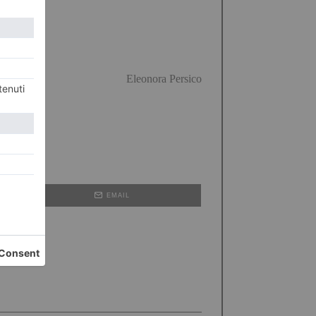
Eleonora Persico
EMAIL