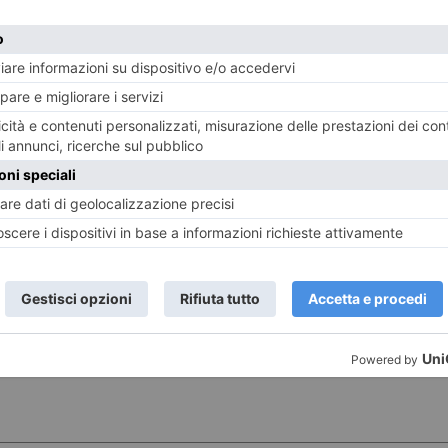
E
TWITTER
WHATSAPP
FOOD
GUSTO