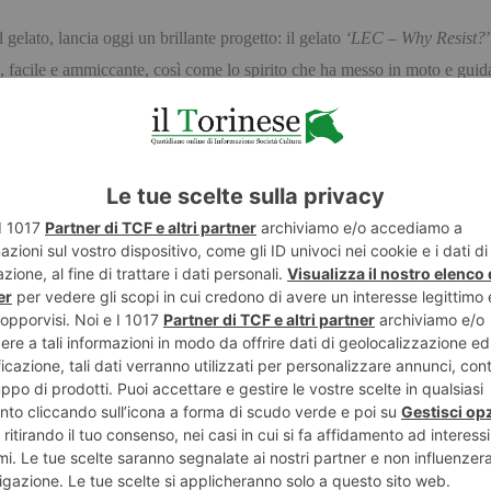
gelato, lancia oggi un brillante progetto: il gelato
‘LEC – Why Resist?
facile e ammiccante, così come lo spirito che ha messo in moto e guida
aprire una gelateria ma il messaggio che il brand veicola ha fatto in mod
ettore come Guido Martinetti e Federico Grom e altri professionisti con 
, facendosi portatore non solo di un messaggio di auto-indulgenza rispetto
te di gelato variano dai grandi classici, ai più libidinosi e contemporanei
tile di vita sano ed equilibrato, l’emozione di gustare un dolce senza pen
ato.
ti in categorie specifiche come high protein, senza lattosio, zero zuccher
’assortimento ed i momenti di chi desidera godersi il qui e ora senza pe
troverete i gelati che vi accompagneranno in momenti di puro piacere ed