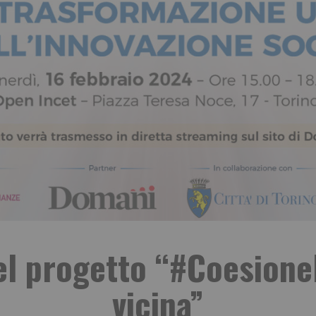
l progetto “#CoesioneI
vicina”