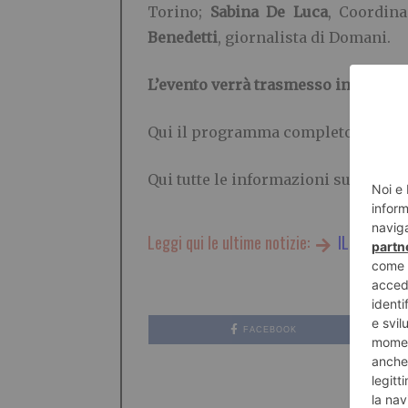
Torino;
Sabina De Luca
, Coordin
Benedetti
, giornalista di Domani.
L’evento verrà trasmesso in diretta
Qui il programma completo dell’ev
Qui tutte le informazioni sul proge
Leggi qui le ultime notizie:
IL TORINES
FACEBOOK