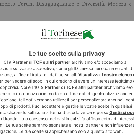
amento Forum Disuguaglianze e Diversità. Modera e
 streaming sul sito di Domani.
ento:
https://bit.ly/coesione-italia-torino
tto:
https://www.forumdisuguaglianzediversita.org/coesi
E
TWITTER
WHATSAPP
ECONOMIA