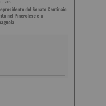
STO 2026
icepresidente del Senato Centinaio
sita nel Pinerolese e a
agnola