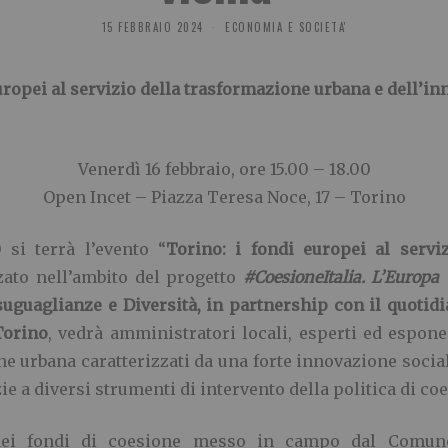
15 FEBBRAIO 2024
ECONOMIA E SOCIETA'
uropei al servizio della trasformazione urbana e dell’i
Venerdì 16 febbraio, ore 15.00 – 18.00
Open Incet – Piazza Teresa Noce, 17 – Torino
 si terrà l’evento “
Torino: i fondi europei al servi
ato nell’ambito del
progetto
#CoesioneItalia. L’Europa 
suguaglianze e Diversità, in partnership con il quoti
Torino
, vedrà amministratori locali, esperti ed espone
one urbana caratterizzati da una forte innovazione soc
e a diversi strumenti di intervento della politica di co
 dei fondi di coesione messo in campo dal Comune