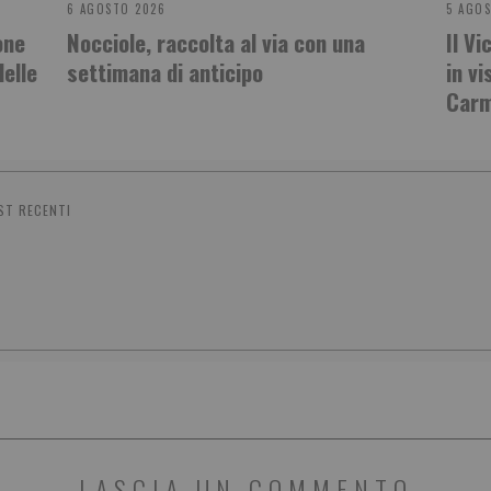
6 AGOSTO 2026
5 AGO
one
Nocciole, raccolta al via con una
Il V
delle
settimana di anticipo
in vi
Carm
ST RECENTI
LASCIA UN COMMENTO