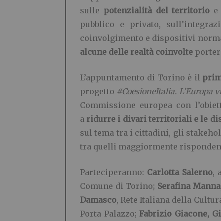
sulle
potenzialità del territorio
e 
pubblico e privato, sull’integra
coinvolgimento e dispositivi norm
alcune delle realtà coinvolte
portera
L’appuntamento di Torino è il
prim
progetto
#CoesioneItalia. L’Europa v
Commissione europea con l’obietti
a
ridurre i divari territoriali e le 
sul tema tra i cittadini, gli stakeh
tra quelli maggiormente rispondenti 
Parteciperanno:
Carlotta Salerno
, 
Comune di Torino;
Serafina Manna
Damasco
, Rete Italiana della Cultu
Porta Palazzo;
Fabrizio Giacone, Gi