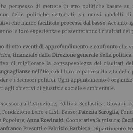
ha permesso di mettere in atto politiche basate su 
zione delle politiche settoriali, su nuovi modelli 
ativi che hanno
facilitato processi dal basso
. Accanto a
nno la loro esperienza e presenteranno i risultati dei p
o di otto eventi di approfondimento e confronto
che ve
icina
,
finanziato dalla Direzione generale della politica
vo di migliorare la consapevolezza dei risultati dell
disuguaglianze nell’Ue
, e del loro impatto sulla vita dell
older e i decisori politici. Ogni appuntamento è organizz
agli obiettivi di giustizia sociale e ambientale.
assessora all’Istruzione, Edilizia Scolastica, Giovani, 
, Fondazione Lelio e Lisli Basso;
Patrizia Saroglia
, Fon
ra Popolare;
Anna Rowinski
, Cooperativa Sumisura;
Ceci
anfranco Presutti e Fabrizio Barbiero,
Dipartimento Fo