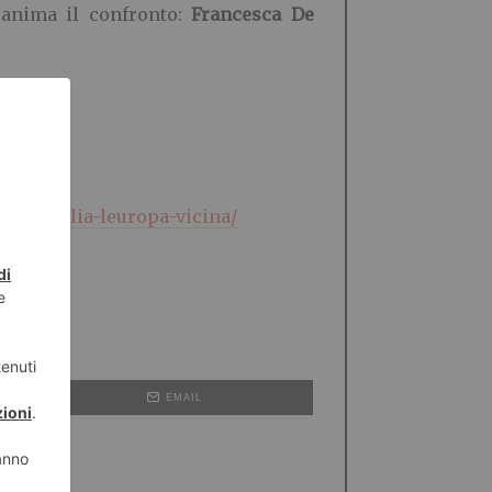
 anima il confronto:
Francesca De
one-italia-leuropa-vicina/
EMAIL