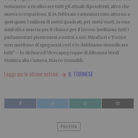
nemmeno a ricollocare tutti gli attuali dipendenti, altro che
nuova occupazione. Il 24 febbraio cammineremo attorno a
quei quasi 3 milioni di metri quadrati, per metà vuoti, in una
simbolica marcia per il clima e per il lavoro: invitiamo tutti i
parlamentari piemontesi a unirsi a noi. Mirafiori e Torino
non meritano di spegnersi così e lo dobbiamo rivendicare
tutti” – lo dichiara il Vicecapogruppo di Alleanza Verdi
Sinistra alla Camera, Marco Grimaldi.
Leggi qui le ultime notizie:
IL TORINESE
POLITICA