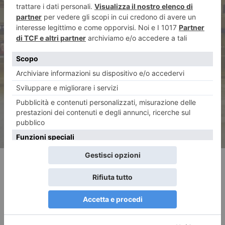
ARTICOLO SUCCESSIVO
Ambrogio (Fdi): “Operazione
‘Alto impatto’ esempio
virtuoso”
RECENTI: