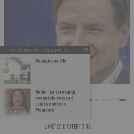
POTREBBE INTERESSARTI...
Buongiorno Elly
Renzi folgorato sulla via di Conte
Nallo: “Lo screening
neonatale esteso è
POLITICA Leggi l’articolo su L’identità: Renzi folgorato sulla via di Conte:
realtà anche in
un mix tra sorpresa e
Piemonte”
IL METEO E' OFFERTO DA