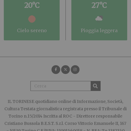
20°C
27°C
cielo sereno
pioggia leggera
IL TORINESE
quotidiano online di Informazione, Società,
Cultura Testata giornalistica registrata presso il Tribunale di
Torino n.15/2014 Iscritta al ROC - Direttore responsabile
Cristiano Bussola B.E.S.T. S.r.l. Corso Vittorio Emanuele II, 167
- 10139 Torino C.F./P.IVA: 11091560018 - N. REA: To 1187150