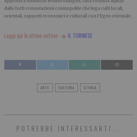
approda a Industria-Bodincomagus, città romana alpina
dalle forti connotazioni cosmopolite che lega culti locali,
orientali, rapporti economici e culturali con l’Egeo orientale.
Leggi qui le ultime notizie:
IL TORINESE
ARTE
CULTURA
STORIA
POTREBBE INTERESSARTI...