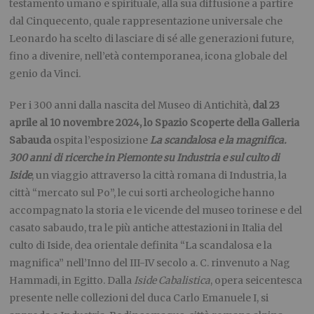
testamento umano e spirituale, alla sua diffusione a partire
dal Cinquecento, quale rappresentazione universale che
Leonardo ha scelto di lasciare di sé alle generazioni future,
fino a divenire, nell’età contemporanea, icona globale del
genio da Vinci.
Per i 300 anni dalla nascita del Museo di Antichità,
dal
23
aprile al 10 novembre 2024, lo Spazio Scoperte della Galleria
Sabauda
ospita l’esposizione
La scandalosa e la magnifica.
300 anni di ricerche in Piemonte su Industria e sul culto di
Iside
, un viaggio attraverso la città romana di Industria, la
città “mercato sul Po”, le cui sorti archeologiche hanno
accompagnato la storia e le vicende del museo torinese e del
casato sabaudo, tra le più antiche attestazioni in Italia del
culto di Iside, dea orientale definita “La scandalosa e la
magnifica” nell’Inno del III-IV secolo a. C. rinvenuto a Nag
Hammadi, in Egitto. Dalla
Iside Cabalistica
, opera seicentesca
presente nelle collezioni del duca Carlo Emanuele I, si