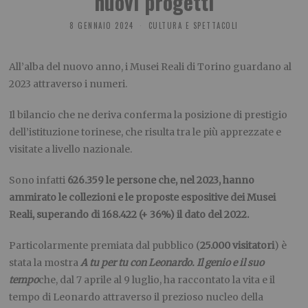
nuovi progetti
8 GENNAIO 2024
CULTURA E SPETTACOLI
All’alba del nuovo anno, i Musei Reali di Torino guardano al
2023 attraverso i numeri.
Il bilancio che ne deriva conferma la posizione di prestigio
dell’istituzione torinese, che risulta tra le più apprezzate e
visitate a livello nazionale.
Sono infatti
626.359
le persone che, nel 2023, hanno
ammirato le collezioni e le proposte espositive dei Musei
Reali, superando di 168.422 (+ 36%) il dato del 2022.
Particolarmente premiata dal pubblico (
25.000 visitatori
) è
stata la mostra
A tu per tu con Leonardo. Il genio e il suo
tempo
che, dal 7 aprile al 9 luglio, ha raccontato la vita e il
tempo di Leonardo attraverso il prezioso nucleo della