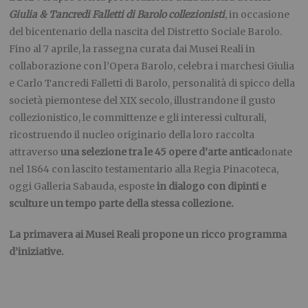
Giulia & Tancredi Falletti di Barolo collezionisti
, in occasione
del bicentenario della nascita del Distretto Sociale Barolo.
Fino al 7 aprile, la rassegna curata dai Musei Reali in
collaborazione con l’Opera Barolo, celebra i marchesi Giulia
e Carlo Tancredi Falletti di Barolo, personalità di spicco della
società piemontese del XIX secolo, illustrandone il gusto
collezionistico, le committenze e gli interessi culturali,
ricostruendo il nucleo originario della loro raccolta
attraverso
una selezione tra le
45 opere d’arte antica
donate
nel 1864 con lascito testamentario alla Regia Pinacoteca,
oggi Galleria Sabauda, esposte
in dialogo con dipinti e
sculture un tempo parte della stessa collezione.
La primavera ai Musei Reali propone un ricco programma
d’iniziative.