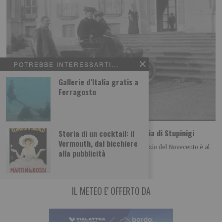
POTREBBE INTERESSARTI...
Gallerie d’Italia gratis a
Ferragosto
Le reali villeggiature alla Palazzina di Caccia di Stupinigi
Storia di un cocktail: il
Vermouth, dal bicchiere
Domenica 9 agosto, ore 15.45 La vita di corte all’inizio del Novecento è al
alla pubblicità
centro della
IL METEO E' OFFERTO DA