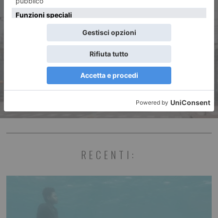
ARTICOLO SUCCESSIVO
Misure antismog: prosegue il
livello 0 (bianco) fino a lunedì
8 gennaio
RECENTI: