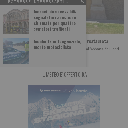
POTREBBE INTERESSARTI...
Incroci più accessibili:
segnalatori acustici e
chiamata per quattro
semafori trafficati
Abbazia di Novalesa, nuova scala e facciata restaurata
Incidente in tangenziale,
morto motociclista
Nell’anno del 1300° anniversario della fondazione, all’Abbazia dei Santi
Pietro e Andrea di Novalesa sono stati
IL METEO E' OFFERTO DA