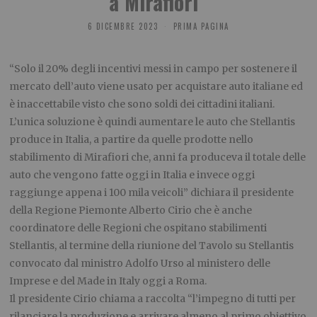
a Mirafiori”
6 DICEMBRE 2023
PRIMA PAGINA
“Solo il 20% degli incentivi messi in campo per sostenere il
mercato dell’auto viene usato per acquistare auto italiane ed
è inaccettabile visto che sono soldi dei cittadini italiani.
L’unica soluzione è quindi aumentare le auto che Stellantis
produce in Italia, a partire da quelle prodotte nello
stabilimento di Mirafiori che, anni fa produceva il totale delle
auto che vengono fatte oggi in Italia e invece oggi
raggiunge appena i 100 mila veicoli” dichiara il presidente
della Regione Piemonte Alberto Cirio che è anche
coordinatore delle Regioni che ospitano stabilimenti
Stellantis, al termine della riunione del Tavolo su Stellantis
convocato dal ministro Adolfo Urso al ministero delle
Imprese e del Made in Italy oggi a Roma.
Il presidente Cirio chiama a raccolta “l’impegno di tutti per
rilanciare la produzione e arrivare almeno al primo obiettivo