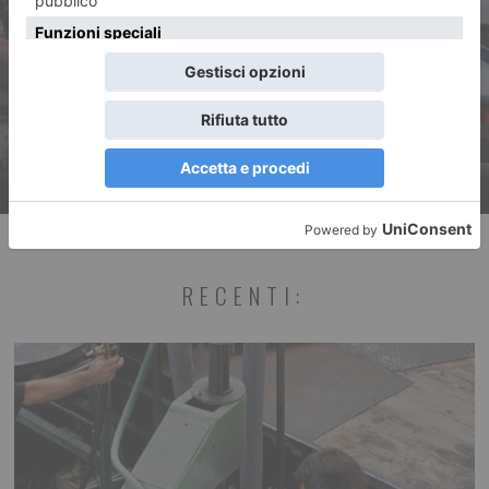
Giovane professore trovato
morto nel parco
RECENTI: