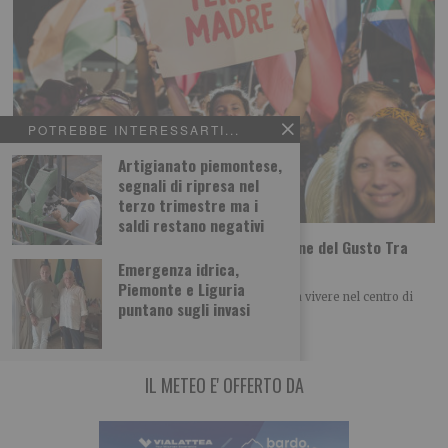
POTREBBE INTERESSARTI...
Artigianato piemontese,
segnali di ripresa nel
terzo trimestre ma i
saldi restano negativi
Tutti i gusti del mondo a Terra Madre Salone del Gusto Tra
poco più di un mese a Torino
Emergenza idrica,
Piemonte e Liguria
Una selezione di laboratori, degustazioni e cene da vivere nel centro di
puntano sugli invasi
Torino dal 24 al
IL METEO E' OFFERTO DA