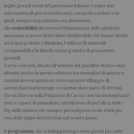
luglio grandi nomi del panorama italiano e super star
internazionali per concerti unici, con posti a sedere o in
piedi, sempre organizzato con attenzione
alla
sostenibilità
attraverso l’eliminazione delle plastiche
monouso a favore di bicchieri riutilizzabili che danno diritto
ad acqua gratuita e illimitata, l’utilizzo di materiali
compostabili e la distribuzione gratuita di posaceneri
portatili.
L’area concerti, situata all’interno del giardino storico sarà
allestita anche in questa edizione tra esemplari di querce e
carpini dove si aprirà un vero e proprio villaggio di
servizi
food and beverage.
Lo spettacolare palco di 300 mq
che si affaccia sulla Palazzina di Caccia crea un immaginario
unico capace di ammaliare, un’edizione dopo l’altra, tutti i
big della musica che sempre più scelgono Sonic Park per
una delle tappe dei loro tour nel nostro paese.
Il
programma
, che si sviluppa lungo nove giorni per sette