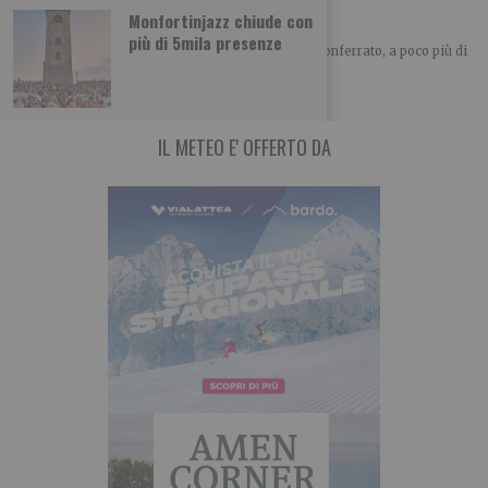
L’abbazia di Santa Fede
Monfortinjazz chiude con
più di 5mila presenze
A cura di Piemonteitalia.eu Posta nel cuore del Monferrato, a poco più di
un chilometro
IL METEO E' OFFERTO DA