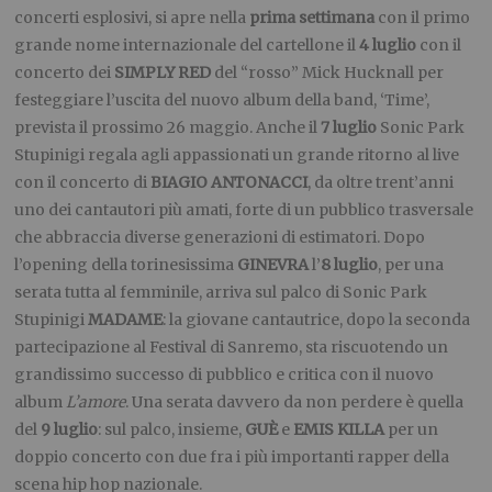
concerti esplosivi, si apre nella
prima settimana
con il primo
grande nome internazionale del cartellone il
4 luglio
con il
concerto dei
SIMPLY RED
del “rosso” Mick Hucknall per
festeggiare l’uscita del nuovo album della band, ‘Time’,
prevista il prossimo 26 maggio. Anche il
7 luglio
Sonic Park
Stupinigi regala agli appassionati un grande ritorno al live
con il concerto di
BIAGIO ANTONACCI
, da oltre trent’anni
uno dei cantautori più amati, forte di un pubblico trasversale
che abbraccia diverse generazioni di estimatori. Dopo
l’opening della torinesissima
GINEVRA
l’
8 luglio
, per una
serata tutta al femminile, arriva sul palco di Sonic Park
Stupinigi
MADAME
: la giovane cantautrice, dopo la seconda
partecipazione al Festival di Sanremo, sta riscuotendo un
grandissimo successo di pubblico e critica con il nuovo
album
L’amore
. Una serata davvero da non perdere è quella
del
9 luglio
: sul palco, insieme,
GUÈ
e
EMIS KILLA
per un
doppio concerto con due fra i più importanti rapper della
scena hip hop nazionale.