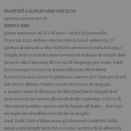
MARTEDÌ 4 LUGLIO 2023 ORE 21.30
apertura porte ore 18
SIMPLY RED
platea numerata da 51 a 95 euro + diritti di prevendita
Dopo un 2022 stellare che ha visto la band esibirsi in 73
spettacoli davanti a oltre 600.000 persone in tutta Europa, i
Simply Red concluderanno la tournée italiana di cinque date
proprio alla Palazzina di Caccia di Stupinigi per Sonic Park
dove inaugureranno la quinta edizione del festival.
Il concerto sarà anche la prima occasione per i fan per brani
dal nuovo album «Time», uscito lo scorso 26 maggio.
A quattro anni di distanza da
Blue Eyed Soul
, i Simply Red
sono tornati un nuovo album di studio, uptempo e ricco di
vibrazioni positive, spesso anche legate all’Italia – dove per
esempio Hucknall ha incontrato la moglie.
Soul, funk, R&B e blues sono gli elementi costitutivi della
musica dei Simply Red che con una carriera di 12 album in