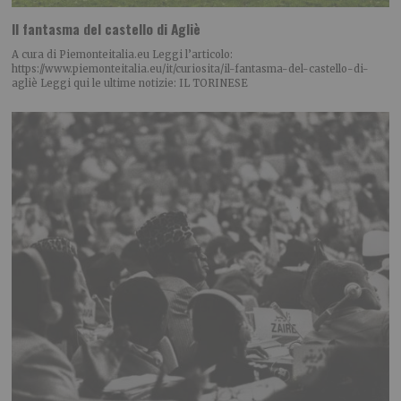
Il fantasma del castello di Agliè
A cura di Piemonteitalia.eu Leggi l’articolo:
https://www.piemonteitalia.eu/it/curiosita/il-fantasma-del-castello-di-
agliè Leggi qui le ultime notizie: IL TORINESE