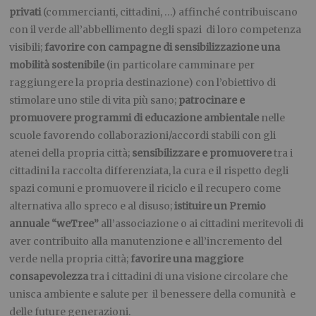
privati
(commercianti, cittadini, …) affinché contribuiscano
con il verde all’abbellimento degli spazi di loro competenza
visibili;
favorire con campagne di sensibilizzazione una
mobilità sostenibile
(in particolare camminare per
raggiungere la propria destinazione) con l’obiettivo di
stimolare uno stile di vita più sano;
patrocinare e
promuovere programmi di educazione ambientale
nelle
scuole favorendo collaborazioni/accordi stabili con gli
atenei della propria città;
sensibilizzare e promuovere
tra i
cittadini la raccolta differenziata, la cura e il rispetto degli
spazi comuni e promuovere il riciclo e il recupero come
alternativa allo spreco e al disuso;
istituire un Premio
annuale “weTree”
all’associazione o ai cittadini meritevoli di
aver contribuito alla manutenzione e all’incremento del
verde nella propria città;
favorire una maggiore
consapevolezza
tra i cittadini di una visione circolare che
unisca ambiente e salute per il benessere della comunità e
delle future generazioni.