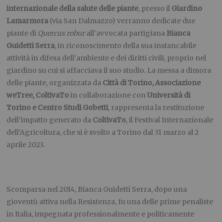
internazionale della salute delle piante
, presso il
Giardino
Lamarmora
(via San Dalmazzo) verranno dedicate due
piante di
Quercus robur
all’avvocata partigiana
Bianca
Guidetti Serra
, in riconoscimento della sua instancabile
attività in difesa dell’ambiente e dei diritti civili, proprio nel
giardino su cui si affacciava il suo studio. La messa a dimora
delle piante, organizzata da
Città di Torino, Associazione
weTree, ColtivaTo
in collaborazione con
Università di
Torino e Centro Studi Gobetti
, rappresenta la restituzione
dell’impatto generato da
ColtivaTo
, il Festival Internazionale
dell’Agricoltura, che si è svolto a Torino dal 31 marzo al 2
aprile 2023.
Scomparsa nel 2014, Bianca Guidetti Serra, dopo una
gioventù attiva nella Resistenza, fu una delle prime penaliste
in Italia, impegnata professionalmente e politicamente