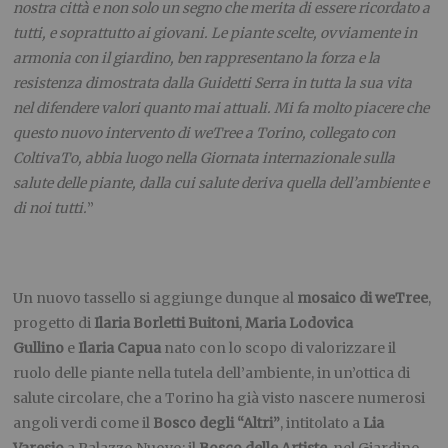
nostra città e non solo un segno che merita di essere ricordato a
tutti, e soprattutto ai giovani. Le piante scelte, ovviamente in
armonia con il giardino, ben rappresentano la forza e la
resistenza dimostrata dalla Guidetti Serra in tutta la sua vita
nel difendere valori quanto mai attuali. Mi fa molto piacere che
questo nuovo intervento di weTree a Torino, collegato con
ColtivaTo, abbia luogo nella Giornata internazionale sulla
salute delle piante, dalla cui salute deriva quella dell’ambiente e
di noi tutti.
”
Un nuovo tassello si aggiunge dunque al
mosaico di weTree
,
progetto di
Ilaria Borletti Buitoni
,
Maria Lodovica
Gullino
e
Ilaria Capua
nato con lo scopo di valorizzare il
ruolo delle piante nella tutela dell’ambiente, in un’ottica di
salute circolare, che a Torino ha già visto nascere numerosi
angoli verdi come il
Bosco degli “Altri”
,
intitolato a
Lia