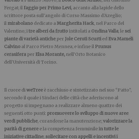
Varesio
a Palazzo Nuovo; il
Bosco delle Artiste
,
nel Giardino
Fergat; il
faggio per Primo Levi
,
accanto alla lapide dello
scrittore posta sull’angolo di Corso Massimo d’Azeglio;
il
mirabolano
dedicato a
Margherita Hack
,
nel Parco del
Valentino; i
tre alberi da frutto
intitolati a
Ondina Valla
; le
sei
piante di varietà antiche
per
Jole Ceruti Scurti
ed
Eva Mameli
Calvino
al Parco Pietro Mennea; e infine il
Prunus
cerasifera
per
Elsa Morante,
nell’Orto Botanico
dell’Università di Torino.
Il cuore di
weTree
è racchiuso e sintetizzato nel suo “Patto”,
secondo il quale i Sindaci delle città che aderiscono al
progetto si impegnano a realizzare almeno quattro dei
seguenti otto punti:
promuovere lo sviluppo di nuove aree
verdi pubbliche
, curandone la manutenzione;
valorizzare la
parità di genere
e la competenza femminile
in tutte le
iniziative cittadine
;
sollecitare con appelli e incentivi i