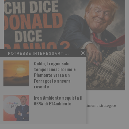
POTREBBE INTERESSARTI...
Caldo, tregua solo
temporanea: Torino e
Piemonte verso un
Ferragosto ancora
rovente
Chi dice Donald dice Danno?
Iren Ambiente acquista il
66% di ETAmbiente
IL PUNTASPILLI di Luca Martina Il principale patrimonio strategico
degli Stati Uniti non sono certo