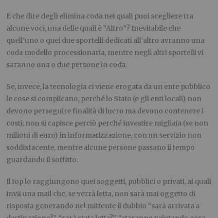
E che dire degli elimina coda nei quali puoi scegliere tra
alcune voci, una delle quali è “Altro”? Inevitabile che
quell’uno o quei due sportelli dedicati all’
altro
avranno una
coda modello processionaria, mentre negli altri sportelli vi
saranno una o due persone in coda.
Se, invece, la tecnologia ci viene erogata da un ente pubblico
le cose si complicano, perché lo Stato (e gli enti locali) non
devono perseguire finalità di lucro ma devono contenere i
costi; non si capisce perciò perché investire migliaia (se non
milioni di euro) in informatizzazione, con un servizio non
soddisfacente, mentre alcune persone passano il tempo
guardando il soffitto.
Il top lo raggiungono quei soggetti, pubblici o privati, ai quali
invii una mail che, se verrà letta, non sarà mai oggetto di
risposta generando nel mittente il dubbio “sarà arrivata a