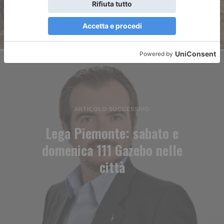
ARTICOLO SUCCESSIVO
Lega Piemonte: sabato e
domenica 111 Gazebo nelle
città