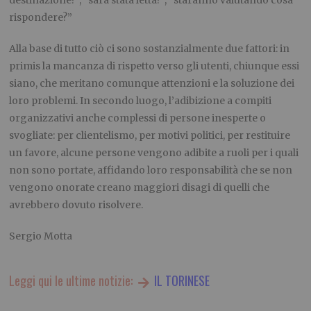
destinazione?”, “sarà stata letta?”, “staranno valutando cosa
rispondere?”
Alla base di tutto ciò ci sono sostanzialmente due fattori: in
primis la mancanza di rispetto verso gli utenti, chiunque essi
siano, che meritano comunque attenzioni e la soluzione dei
loro problemi. In secondo luogo, l’adibizione a compiti
organizzativi anche complessi di persone inesperte o
svogliate: per clientelismo, per motivi politici, per restituire
un favore, alcune persone vengono adibite a ruoli per i quali
non sono portate, affidando loro responsabilità che se non
vengono onorate creano maggiori disagi di quelli che
avrebbero dovuto risolvere.
Sergio Motta
Leggi qui le ultime notizie:
IL TORINESE