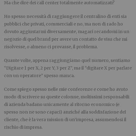
Ma che dire dei call center totalmente automatizzati?
Ho spesso necessità di raggiungere il centralino di enti sia
pubblici che privati, commerciali e no, ma non di rado ho
dovuto aggiustarmi diversamente, magari recandomi in un
negozio di quel brand per avere un contatto
de visu
che mi
risolvesse, o almeno ci provasse, il problema.
Quante volte, appena raggiungiamo quel numero, sentiamo
“Digitare 1 per X, 2 per Y, 3 per Z”, ma il “digitare X per parlare
con un operatore” spesso manca.
Come spiego spesso nelle mie conferenze e come ho avuto
modo di scrivere su queste colonne, moltissimi responsabili
di azienda badano unicamente al ritorno economico (e
spesso non ne sono capaci) anziché alla soddisfazione del
cliente, che è la vera
mission
di un’impresa, assumendosi il
rischio di impresa.