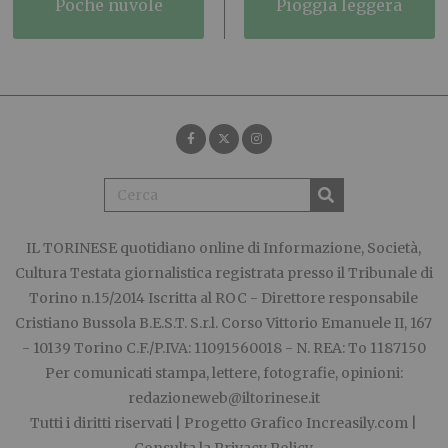
poche nuvole
pioggia leggera
IL TORINESE
quotidiano online di Informazione, Società,
Cultura Testata giornalistica registrata presso il Tribunale di
Torino n.15/2014 Iscritta al ROC - Direttore responsabile
Cristiano Bussola B.E.S.T. S.r.l. Corso Vittorio Emanuele II, 167
- 10139 Torino C.F./P.IVA: 11091560018 - N. REA: To 1187150
Per comunicati stampa, lettere, fotografie, opinioni:
redazioneweb@iltorinese.it
Tutti i diritti riservati | Progetto Grafico
Increasily.com
|