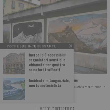
POTREBBE INTERESSARTI...
Incroci più accessibili:
segnalatori acustici e
chiamata per quattro
semafori trafficati
Foto dei lettori: Vedute del/dal Rocciamelone
Incidente in tangenziale,
morto motociclista
Ecco le foto di un ciclo di Dipinti Murali realizzati da Silvia Marchionne e
da Gianluca
IL METEO E' OFFERTO DA