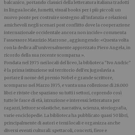
balcanico, portando classici della letteratura italiana tradotti
in lingua locale, fumetti, visual books per i più piccoli: un
nuovo ponte per costruire sostegno all’infanzia e relazioni
amichevoli negli scenari post conflitto dove la cooperazione
internazionale occidentale ancora non incide» commenta
l’assessore Maurizio Marrone , aggiungendo: «Questa volta
con la dedica all’universalmente apprezzato Piero Angela, in
ricordo della sua recente scomparsa ».
Fondata nel 1975 nei locali del liceo, la biblioteca “Ivo Andric”
è la prima istituzione sul territorio dell’ex Jugoslavia a
portare il nome del premio Nobel e grande scrittore,
scomparso nel Marzo 1975, e vanta una collezione di 28.000
libri e riviste che spaziano su tutti i settori, coprendo così
tutte le fasce di età, istruzione e interessi: letteratura per
ragazzi, letture scolastiche, narrativa, scienza, storiografia,
varie enciclopedie. La biblioteca ha pubblicato quasi 50 libri,
principalmente di autori e temi locali e organizza anche
diversi eventi culturali: spettacoli, concerti, fiere e