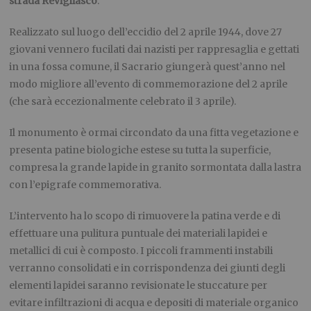
strada Revigliasco
.
Realizzato sul luogo dell’eccidio del 2 aprile 1944, dove 27
giovani vennero fucilati dai nazisti per rappresaglia e gettati
in una fossa comune, il Sacrario giungerà quest’anno nel
modo migliore all’evento di commemorazione del 2 aprile
(che sarà eccezionalmente celebrato il 3 aprile).
Il monumento è ormai circondato da una fitta vegetazione e
presenta patine biologiche estese su tutta la superficie,
compresa la grande lapide in granito sormontata dalla lastra
con l’epigrafe commemorativa.
L’intervento ha lo scopo di rimuovere la patina verde e di
effettuare una pulitura puntuale dei materiali lapidei e
metallici di cui è composto. I piccoli frammenti instabili
verranno consolidati e in corrispondenza dei giunti degli
elementi lapidei saranno revisionate le stuccature per
evitare infiltrazioni di acqua e depositi di materiale organico