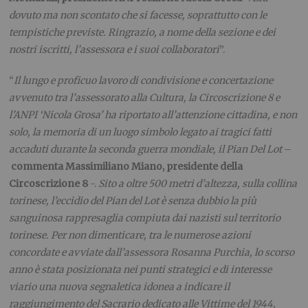
dovuto ma non scontato che si facesse, soprattutto con le
tempistiche previste. Ringrazio, a nome della sezione e dei
nostri iscritti, l’assessora e i suoi collaboratori
”.
“
Il lungo e proficuo lavoro di condivisione e concertazione
avvenuto tra l’assessorato alla Cultura, la Circoscrizione 8 e
l’ANPI ‘Nicola Grosa’ ha riportato all’attenzione cittadina, e non
solo, la memoria di un luogo simbolo legato ai tragici fatti
accaduti durante la seconda guerra mondiale, il Pian Del Lot
–
commenta Massimiliano Miano, presidente della
Circoscrizione 8
-.
Sito a oltre 500 metri d’altezza, sulla collina
torinese, l’eccidio del Pian del Lot è senza dubbio la più
sanguinosa rappresaglia compiuta dai nazisti sul territorio
torinese. Per non dimenticare, tra le numerose azioni
concordate e avviate dall’assessora Rosanna Purchia, lo scorso
anno è stata posizionata nei punti strategici e di interesse
viario una nuova segnaletica idonea a indicare il
raggiungimento del Sacrario dedicato alle Vittime del 1944,