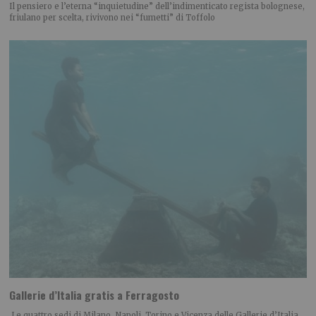
Il pensiero e l’eterna “inquietudine” dell’indimenticato regista bolognese,
friulano per scelta, rivivono nei “fumetti” di Toffolo
Gallerie d’Italia gratis a Ferragosto
Le quattro sedi di Milano, Napoli, Torino e Vicenza delle Gallerie d’Italia,