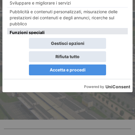
ARTICOLO SUCCESSIVO
Il C.A.A.T. Centro Agro
Alimentare di Torino lancia un
concorso per urban artist