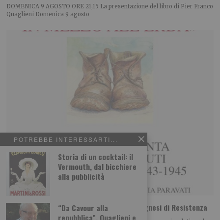
DOMENICA 9 AGOSTO ORE 21,15 La presentazione del libro di Pier Franco
Quaglieni Domenica 9 agosto
POTREBBE INTERESSARTI...
Storia di un cocktail: il
Vermouth, dal bicchiere
alla pubblicità
Con la testa in mezzo all’erba. Storie omegnesi di Resistenza
“Da Cavour alla
repubblica”, Quaglieni e