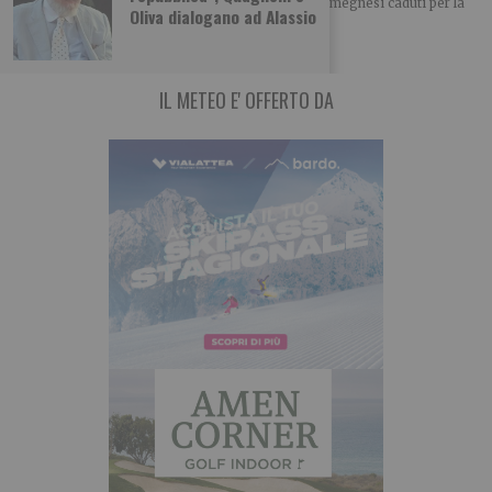
“Con la testa in mezzo all’erba. Note sui sessanta omegnesi caduti per la
Oliva dialogano ad Alassio
libertà,1943-1945” ( Interlinea,
IL METEO E' OFFERTO DA